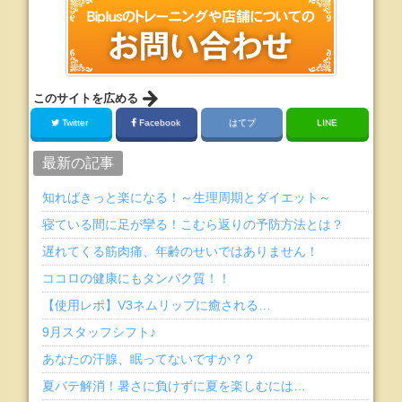
このサイトを広める
Twitter
Facebook
はてブ
LINE
最新の記事
知ればきっと楽になる！～生理周期とダイエット～
寝ている間に足が攣る！こむら返りの予防方法とは？
遅れてくる筋肉痛、年齢のせいではありません！
ココロの健康にもタンパク質！！
【使用レポ】V3ネムリップに癒される…
9月スタッフシフト♪
あなたの汗腺、眠ってないですか？？
夏バテ解消！暑さに負けずに夏を楽しむには…