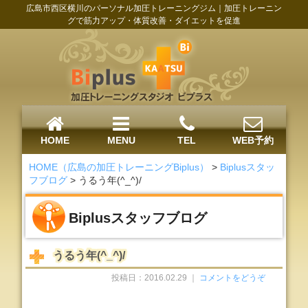
広島市西区横川のパーソナル加圧トレーニングジム｜加圧トレーニン
グで筋力アップ・体質改善・ダイエットを促進
HOME
MENU
TEL
WEB予約
HOME（広島の加圧トレーニングBiplus）
>
Biplusスタッ
フブログ
>
うるう年(^_^)/
Biplusスタッフブログ
うるう年(^_^)/
投稿日：2016.02.29 ｜
コメントをどうぞ