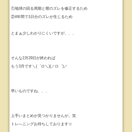
①地球の回る周期と暦のズレを修正するため
②4年間で1日分のズレが生じるため
とまぁ少しわかりにくいですが、、、
そんな2月29日が終われば
もう3月です＼(゜ロ＼)(／ロ゜)／
早いものですね、、、
上手いまとめが見つかりませんが。笑
トレ―ニングお待ちしております☆