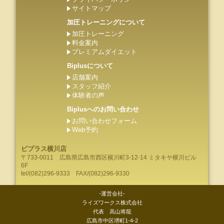
サイトマップ
加圧トレーニングについて
加圧トレーニング
料金案内
プレミアムダイエット
Biplusについて
店舗案内
スタッフ紹介
体験者の声
Biplusへのお問い合わせ
お問い合わせフォーム
Web予約
ビプラス横川店
〒733-0011
広島県
広島市
西区横川町3-12-14 ミタキヤ横川ビル
6F
tel/
(082)296-9333
FAX/(082)296-9330
-運営会社-
ライズワークス株式会社
代表 高山将龍
広島市中区堺町1-4-2