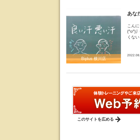
あな
こんに
(^o
くない
2022.08
Biplus 横川店
このサイトを広める