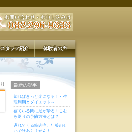
スタッフ紹介
体験者の声
7月
最新の記事
知ればきっと楽になる！～生
理周期とダイエット～
寝ている間に足が攣る！こむ
ら返りの予防方法とは？
遅れてくる筋肉痛、年齢のせ
いではありません！