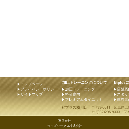
加圧トレーニングについて
Biplu
トップページ
プライバシーポリシー
加圧トレーニング
店舗案
サイトマップ
料金案内
スタッ
プレミアムダイエット
体験者
ビプラス横川店
〒733-0011
広島県
広
tel/
(082)296-9333
FAX/
-運営会社-
ライズワークス株式会社