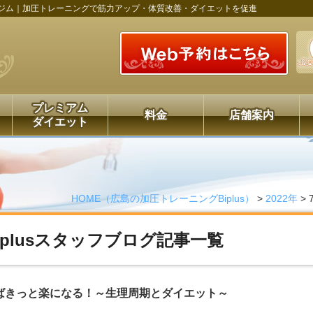
ジム｜加圧トレーニングで筋力アップ・体質改善・ダイエットを促進
プレミアム
料金
店舗案内
ダイエット
HOME（広島の加圧トレーニングBiplus）
>
2022年
>
Biplusスタッフブログ記事一覧
ばきっと楽になる！～生理周期とダイエット～