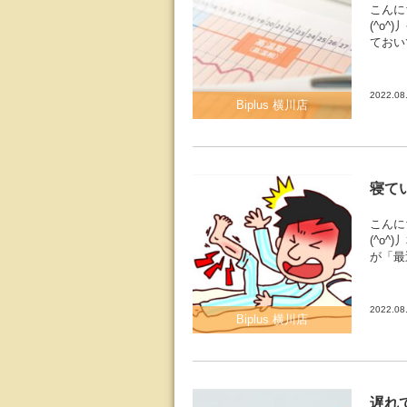
こんに
(^o
ておい
2022.08
Biplus 横川店
寝て
こんに
(^o
が「最
2022.08
Biplus 横川店
遅れ