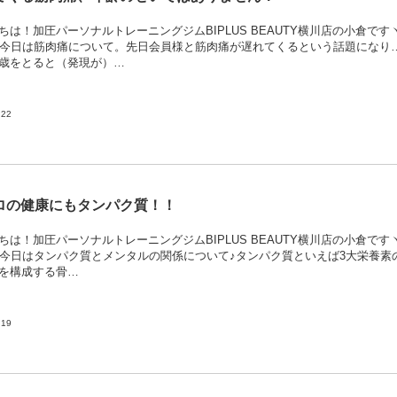
ちは！加圧パーソナルトレーニングジムBIPLUS BEAUTY横川店の小倉です
^)丿今日は筋肉痛について。先日会員様と筋肉痛が遅れてくるという話題になり
歳をとると（発現が）…
.22
ロの健康にもタンパク質！！
ちは！加圧パーソナルトレーニングジムBIPLUS BEAUTY横川店の小倉です
^)丿今日はタンパク質とメンタルの関係について♪タンパク質といえば3大栄養素
を構成する骨…
.19