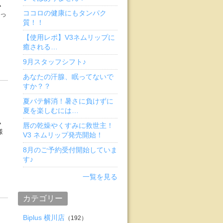
ヽ
ココロの健康にもタンパク
知っ
質！！
【使用レポ】V3ネムリップに
癒される…
9月スタッフシフト♪
あなたの汗腺、眠ってないで
すか？？
夏バテ解消！暑さに負けずに
夏を楽しむには…
ヽ
唇の乾燥やくすみに救世主！
様
V3 ネムリップ発売開始！
8月のご予約受付開始していま
す♪
一覧を見る
カテゴリー
Biplus 横川店
（192）