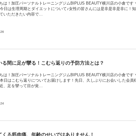
ちは！加圧パーソナルトレーニングジムBIPLUS BEAUTY横川店の小倉です
^)丿今日は生理周期とダイエットについて♪女性の皆さんには是非是非是非に！
ていただきたい内容で…
.26
いる間に足が攣る！こむら返りの予防方法とは？
ちは！加圧パーソナルトレーニングジムBIPLUS BEAUTY横川店の小倉です
^)丿本日はこむら返りについてお届けします！先日、久しぶりにお会いした会員
近、足を攣って目が覚…
.24
てくる筋肉痛、年齢のせいではありません！