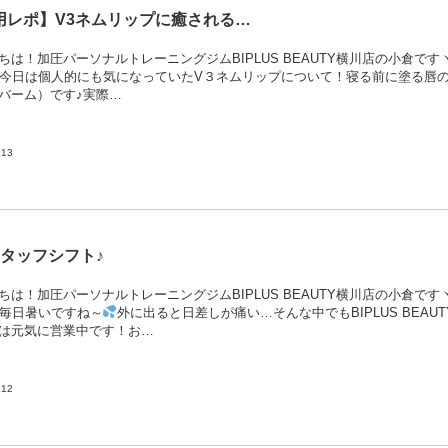
用レポ】V3ネムリップに癒される…
ちは！加圧パーソナルトレーニングジムBIPLUS BEAUTY横川店の小倉です
^)丿今日は個人的にも気になっていたV３ネムリップについて！寝る前に塗る唇
バーム）です♪実際…
.13
スタッフシフト♪
ちは！加圧パーソナルトレーニングジムBIPLUS BEAUTY横川店の小倉です
)丿毎日暑いですね～
外に出ると日差しが痛い…そんな中でもBIPLUS BEAUT
は元気に営業中です！お…
.12