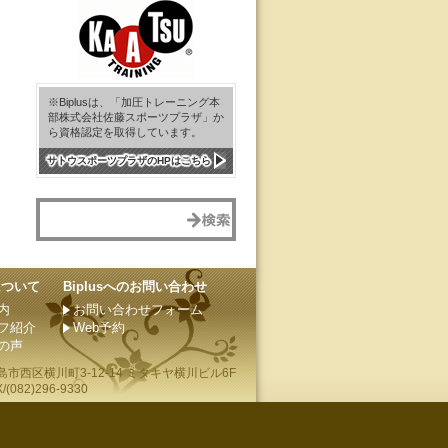
※Biplusは、「加圧トレーニング本
部株式会社佐藤スポーツプラザ」か
ら資格認定を取得しています。
サトウスポーツプラザのHPはこちら
sについて
Biplusへのお問い合わせ
内
お問い合わせフォーム
フ紹介
Web予約
の声
島市
西区横川町3-12-14 ミタキヤ横川ビル6F
(082)296-9330