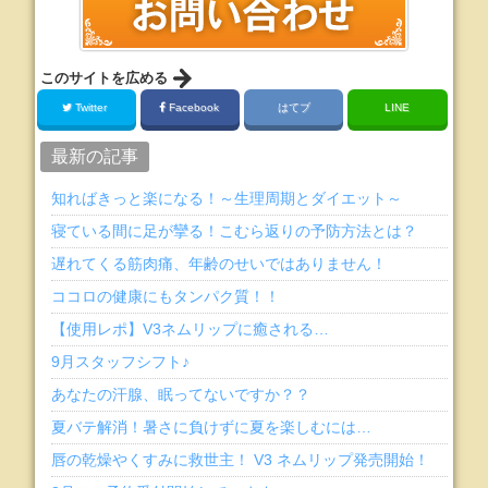
このサイトを広める
Twitter
Facebook
はてブ
LINE
最新の記事
知ればきっと楽になる！～生理周期とダイエット～
寝ている間に足が攣る！こむら返りの予防方法とは？
遅れてくる筋肉痛、年齢のせいではありません！
ココロの健康にもタンパク質！！
【使用レポ】V3ネムリップに癒される…
9月スタッフシフト♪
あなたの汗腺、眠ってないですか？？
夏バテ解消！暑さに負けずに夏を楽しむには…
唇の乾燥やくすみに救世主！ V3 ネムリップ発売開始！