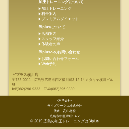
加圧トレーニングについて
加圧トレーニング
料金案内
プレミアムダイエット
Biplusについて
店舗案内
スタッフ紹介
体験者の声
Biplusへのお問い合わせ
お問い合わせフォーム
Web予約
ビプラス横川店
〒733-0011
広島県
広島市
西区横川町3-12-14 ミタキヤ横川ビル
6F
tel/
(082)296-9333
FAX/(082)296-9330
-運営会社-
ライズワークス株式会社
代表 高山将龍
広島市中区堺町1-4-2
©
2015
広島の加圧トレーニングはBiplus