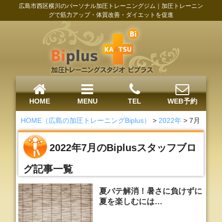
広島市西区横川のパーソナル加圧トレーニングジム｜加圧トレーニン
グで筋力アップ・体質改善・ダイエットを促進
HOME
MENU
TEL
WEB予約
HOME（広島の加圧トレーニングBiplus）
>
2022年
>
7月
2022年7月のBiplusスタッフブロ
グ記事一覧
夏バテ解消！暑さに負けずに
夏を楽しむには…