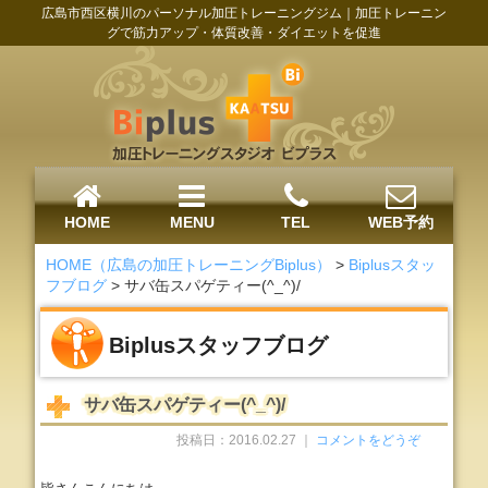
広島市西区横川のパーソナル加圧トレーニングジム｜加圧トレーニン
グで筋力アップ・体質改善・ダイエットを促進
HOME
MENU
TEL
WEB予約
HOME（広島の加圧トレーニングBiplus）
>
Biplusスタッ
フブログ
>
サバ缶スパゲティー(^_^)/
Biplusスタッフブログ
サバ缶スパゲティー(^_^)/
投稿日：2016.02.27 ｜
コメントをどうぞ