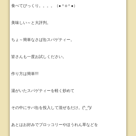
食べてびっくり。。。。（●＾o＾●）
美味しい～と大評判。
ちょ～簡単なさば缶スパゲティー。
皆さんも一度お試しください。
作り方は簡単!!!
湯がいたスパゲティーを軽く炒めて
その中にサバ缶を投入して混ぜるだけ。(^_^)/
あとはお好みでブロッコリーやほうれん草などを