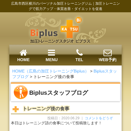
広島市西区横川のパーソナル加圧トレーニングジム｜加圧トレーニン
グで筋力アップ・体質改善・ダイエットを促進
HOME
MENU
TEL
WEB予約
HOME（広島の加圧トレーニングBiplus）
>
Biplusスタッ
フブログ
>
トレーニング後の食事
Biplusスタッフブログ
トレーニング後の食事
投稿日：2020.06.29 ｜
コメントをどうぞ
本日はトレーニング語の食事について投稿致します！