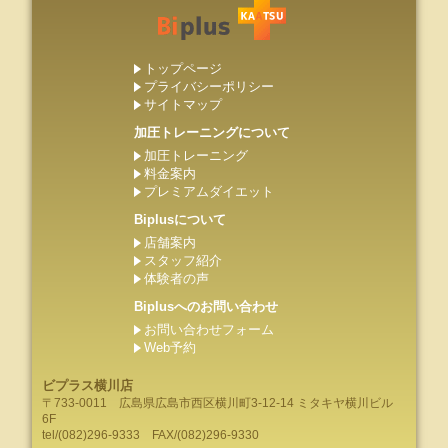
トップページ
プライバシーポリシー
サイトマップ
加圧トレーニングについて
加圧トレーニング
料金案内
プレミアムダイエット
Biplusについて
店舗案内
スタッフ紹介
体験者の声
Biplusへのお問い合わせ
お問い合わせフォーム
Web予約
ビプラス横川店
〒733-0011
広島県
広島市
西区横川町3-12-14 ミタキヤ横川ビル
6F
tel/
(082)296-9333
FAX/(082)296-9330