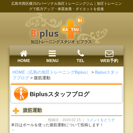
広島市西区横川のパーソナル加圧トレーニングジム｜加圧トレーニン
グで筋力アップ・体質改善・ダイエットを促進
HOME
MENU
TEL
WEB予約
HOME（広島の加圧トレーニングBiplus）
>
Biplusスタッ
フブログ
>
腹筋運動
Biplusスタッフブログ
腹筋運動
投稿日：2020.02.15 ｜
コメントをどうぞ
本日はボールを使った腹筋運動について投稿します！
・