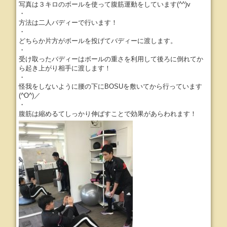
写真は３キロのボールを使って腹筋運動をしています(^^)v
・
方法は二人バディーで行います！
・
どちらか片方がボールを投げてバディーに渡します。
・
受け取ったバディーはボールの重さを利用して後ろに倒れてか
ら起き上がり相手に渡します！
・
怪我をしないように腰の下にBOSUを敷いてから行っています
(^O^)／
・
腹筋は縮めるてしっかり伸ばすことで効果があらわれます！