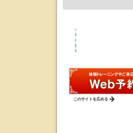
<
前
の
記
事
このサイトを広める