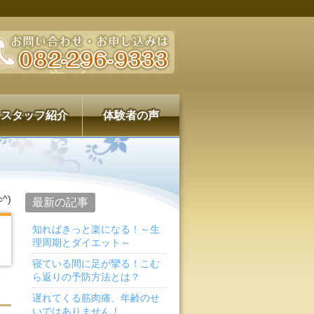
スタッフ紹介
体験者の声
^)
最新の記事
知ればきっと楽になる！～生
理周期とダイエット～
寝ている間に足が攣る！こむ
ら返りの予防方法とは？
遅れてくる筋肉痛、年齢のせ
いではありません！