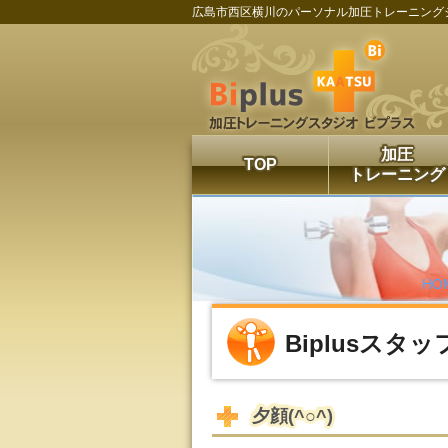
広島市西区横川のパーソナル加圧トレーニング
加圧
TOP
トレーニング
HO
Biplusスタ
夕顔(^○^)