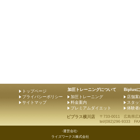
加圧トレーニングについて
Biplu
トップページ
プライバシーポリシー
加圧トレーニング
店舗案
サイトマップ
料金案内
スタッ
プレミアムダイエット
体験者
ビプラス横川店
〒733-0011
広島県
広
tel/
(082)296-9333
FAX/
-運営会社-
ライズワークス株式会社