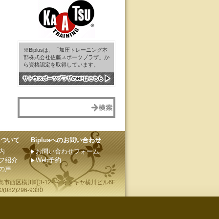
※Biplusは、「加圧トレーニング本
部株式会社佐藤スポーツプラザ」か
ら資格認定を取得しています。
サトウスポーツプラザのHPはこちら
sについて
Biplusへのお問い合わせ
内
お問い合わせフォーム
フ紹介
Web予約
の声
島市
西区横川町3-12-14 ミタキヤ横川ビル6F
(082)296-9330