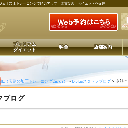
ジム｜加圧トレーニングで筋力アップ・体質改善・ダイエットを促進
プレミアム
料金
店舗案内
ダイエット
ME（広島の加圧トレーニングBiplus）
>
Biplusスタッフブログ
>
夕顔(^○
ッフブログ