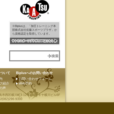
※Biplusは、「加圧トレーニング本
部株式会社佐藤スポーツプラザ」か
ら資格認定を取得しています。
サトウスポーツプラザのHPはこちら
sについて
Biplusへのお問い合わせ
内
お問い合わせフォーム
フ紹介
Web予約
の声
島市
西区横川町3-12-14 ミタキヤ横川ビル6F
(082)296-9330