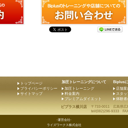
加圧トレーニングについて
Biplu
トップページ
プライバシーポリシー
加圧トレーニング
店舗案
サイトマップ
料金案内
スタッ
プレミアムダイエット
体験者
ビプラス横川店
〒733-0011
広島県
広
tel/
(082)296-9333
FAX/
-運営会社-
ライズワークス株式会社