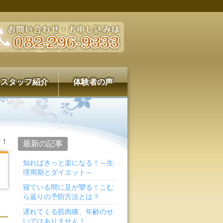
スタッフ紹介
体験者の声
中！
最新の記事
知ればきっと楽になる！～生
理周期とダイエット～
寝ている間に足が攣る！こむ
ら返りの予防方法とは？
遅れてくる筋肉痛、年齢のせ
いではありません！