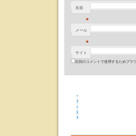
名前
*
メール
*
サイト
次回のコメントで使用するためブラ
<
前
の
記
事