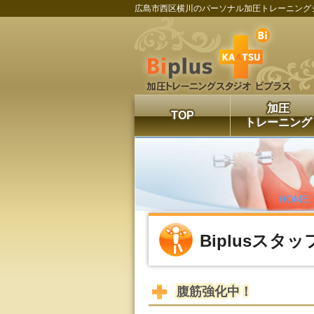
広島市西区横川のパーソナル加圧トレーニング
加圧
TOP
トレーニング
HOME
Biplusスタ
腹筋強化中！