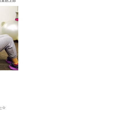
腹直筋上部
た☆