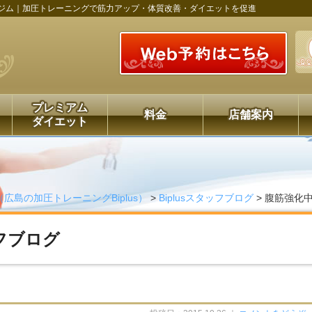
ジム｜加圧トレーニングで筋力アップ・体質改善・ダイエットを促進
プレミアム
料金
店舗案内
ダイエット
（広島の加圧トレーニングBiplus）
>
Biplusスタッフブログ
>
腹筋強化
ッフブログ