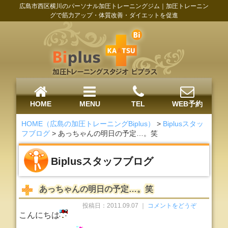
広島市西区横川のパーソナル加圧トレーニングジム｜加圧トレーニン
グで筋力アップ・体質改善・ダイエットを促進
HOME
MENU
TEL
WEB予約
HOME（広島の加圧トレーニングBiplus）
>
Biplusスタッ
フブログ
>
あっちゃんの明日の予定…。笑
Biplusスタッフブログ
あっちゃんの明日の予定…。笑
投稿日：2011.09.07 ｜
コメントをどうぞ
こんにちは