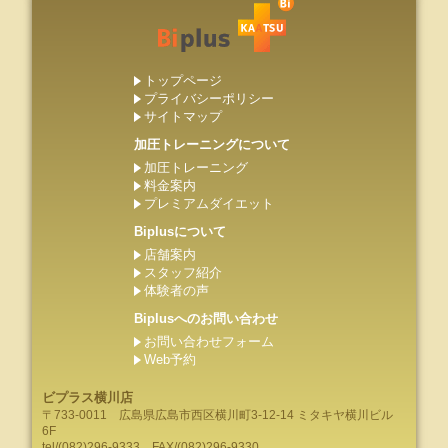
トップページ
プライバシーポリシー
サイトマップ
加圧トレーニングについて
加圧トレーニング
料金案内
プレミアムダイエット
Biplusについて
店舗案内
スタッフ紹介
体験者の声
Biplusへのお問い合わせ
お問い合わせフォーム
Web予約
ビプラス横川店
〒733-0011
広島県
広島市
西区横川町3-12-14 ミタキヤ横川ビル
6F
tel/
(082)296-9333
FAX/(082)296-9330