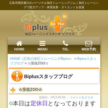
広島市西区横川のパーソナル加圧トレーニングジム｜加圧トレーニン
グで筋力アップ・体質改善・ダイエットを促進
HOME
MENU
TEL
WEB予約
HOME（広島の加圧トレーニングBiplus）
>
Biplusスタッ
フブログ
>
☆安佐ZOO☆
Biplusスタッフブログ
☆安佐ZOO☆
投稿日：2012.05.08 ｜
コメントをどうぞ
本日は
定休日
となっております