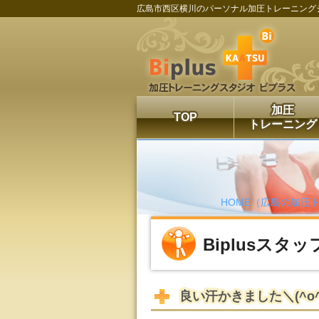
広島市西区横川のパーソナル加圧トレーニング
加圧
TOP
トレーニング
HOME（広島の加圧トレ
Biplusスタ
良い汗かきました＼(^o^