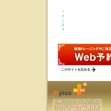
<
前
の
記
事
このサイトを広める