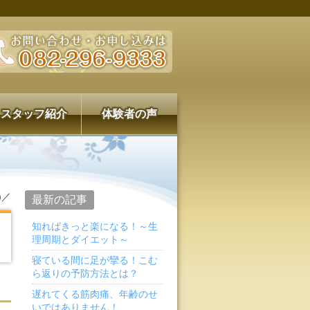
スタッフ紹介
体験者の声
)／
最新の記事
知ればきっと楽になる！～生
理周期とダイエット～
寝ている間に足が攣る！こむ
ら返りの予防方法とは？
遅れてくる筋肉痛、年齢のせ
いではありません！