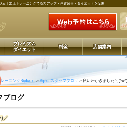
ジム｜加圧トレーニングで筋力アップ・体質改善・ダイエットを促進
プレミアム
料金
店舗案内
ダイエット
ーニングBiplus）
>
Biplusスタッフブログ
>
良い汗かきました＼(^o^
ッフブログ
)／