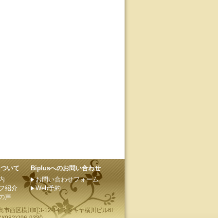
sについて
Biplusへのお問い合わせ
内
お問い合わせフォーム
フ紹介
Web予約
の声
島市
西区横川町3-12-14 ミタキヤ横川ビル6F