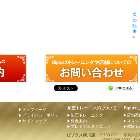
次
の
記
事
>
加圧トレーニングについて
Biplu
トップページ
プライバシーポリシー
加圧トレーニング
店舗案
サイトマップ
料金案内
スタッ
プレミアムダイエット
体験者
ビプラス横川店
〒733-0011
広島県
広