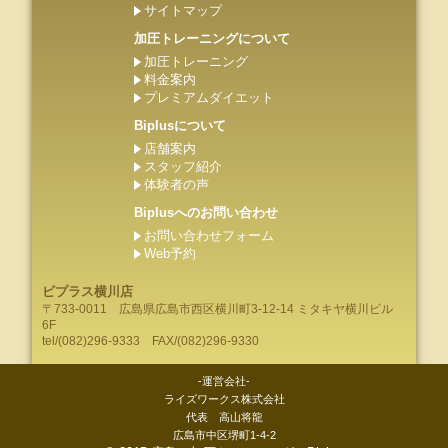
サイトマップ
加圧トレーニングについて
加圧トレーニング
料金案内
プレミアムダイエット
Biplusについて
店舗案内
スタッフ紹介
体験者の声
Biplusへのお問い合わせ
お問い合わせフォーム
Web予約
ビプラス横川店
〒733-0011
広島県
広島市
西区横川町3-12-14 ミタキヤ横川ビル
6F
tel/
(082)296-9333
FAX/(082)296-9330
-運営会社-
ライズワークス株式会社
代表 高山将龍
広島市中区堺町1-4-2