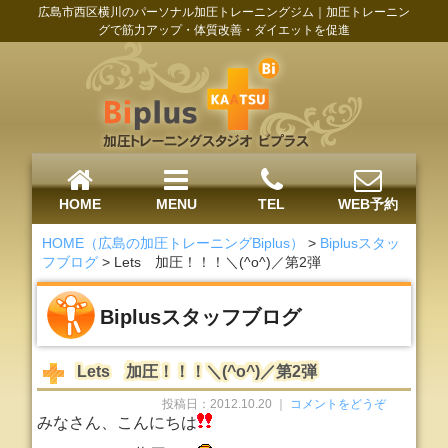
広島市西区横川のパーソナル加圧トレーニングジム｜加圧トレーニン
グで筋力アップ・体質改善・ダイエットを促進
HOME
MENU
TEL
WEB予約
HOME（広島の加圧トレーニングBiplus）
>
Biplusスタッ
フブログ
>
Lets 加圧！！！＼(^o^)／第2弾
Biplusスタッフブログ
Lets 加圧！！！＼(^o^)／第2弾
投稿日：2012.10.20 ｜
コメントをどうぞ
みなさん、こんにちは