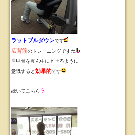
ラットプルダウン
です
広背筋
のトレーニングですね
肩甲骨を真ん中に寄せるように
効果的
意識すると
です
続いてこちら