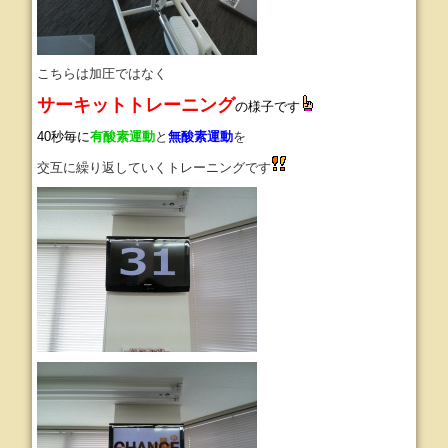
こちらは加圧ではなく
サーキットトレーニング
の様子です
40秒毎に
有酸素運動
と
無酸素運動
を
交互に繰り返していくトレーニングです