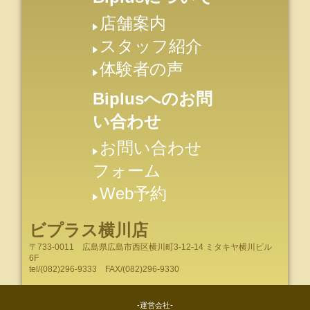
店舗案内
スタッフ紹介
体験者の声
Biplusへのお問
い合わせ
お問い合わせ
フォーム
Web予約
ビプラス横川店
〒733-0011
広島県
広島市
西区横川町3-12-14 ミタキヤ横川ビル
6F
tel/
(082)296-9333
FAX/(082)296-9330
-運営会社-