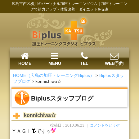
広島市西区横川のパーソナル加圧トレーニングジム｜加圧トレーニン
グで筋力アップ・体質改善・ダイエットを促進
HOME
MENU
TEL
WEB予約
HOME（広島の加圧トレーニングBiplus）
>
Biplusスタッ
フブログ
>
konnichiwa☆
Biplusスタッフブログ
konnichiwa☆
投稿日：2010.06.23 ｜
コメントをどうぞ
ＹＡＧＩ
ですッ