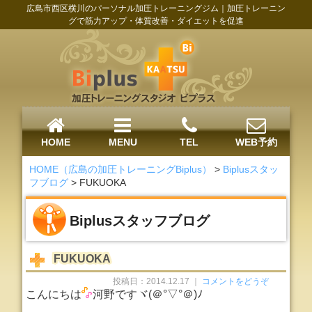
広島市西区横川のパーソナル加圧トレーニングジム｜加圧トレーニン
グで筋力アップ・体質改善・ダイエットを促進
HOME
MENU
TEL
WEB予約
HOME（広島の加圧トレーニングBiplus）
>
Biplusスタッ
フブログ
>
FUKUOKA
Biplusスタッフブログ
FUKUOKA
投稿日：2014.12.17 ｜
コメントをどうぞ
こんにちは
河野ですヾ(＠°▽°＠)ﾉ