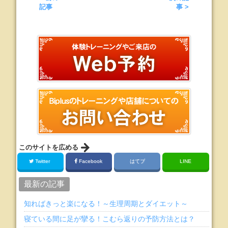
記事
事 >
このサイトを広める
Twitter
Facebook
はてブ
LINE
最新の記事
知ればきっと楽になる！～生理周期とダイエット～
寝ている間に足が攣る！こむら返りの予防方法とは？