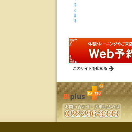
前
の
記
事
このサイトを広める