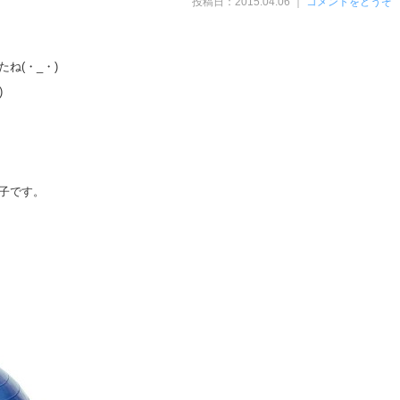
投稿日：2015.04.06 ｜
コメントをどうぞ
ね(・_・)
)
子です。