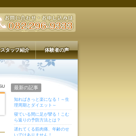
スタッフ紹介
体験者の声
SU
最新の記事
知ればきっと楽になる！～生
理周期とダイエット～
寝ている間に足が攣る！こむ
ら返りの予防方法とは？
遅れてくる筋肉痛、年齢のせ
いではありません！