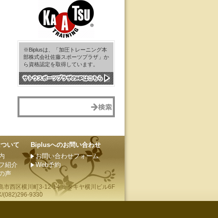
※Biplusは、「加圧トレーニング本
部株式会社佐藤スポーツプラザ」か
ら資格認定を取得しています。
サトウスポーツプラザのHPはこちら
sについて
Biplusへのお問い合わせ
内
お問い合わせフォーム
フ紹介
Web予約
の声
島市
西区横川町3-12-14 ミタキヤ横川ビル6F
(082)296-9330