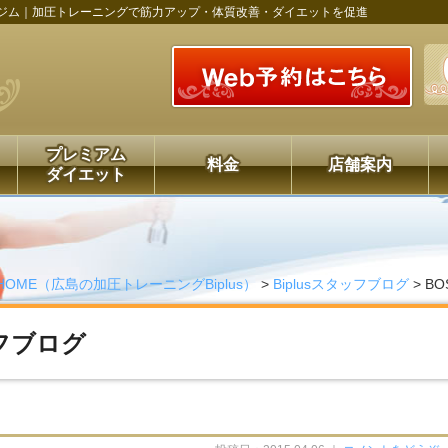
ジム｜加圧トレーニングで筋力アップ・体質改善・ダイエットを促進
プレミアム
料金
店舗案内
ダイエット
HOME（広島の加圧トレーニングBiplus）
>
Biplusスタッフブログ
>
BO
ッフブログ