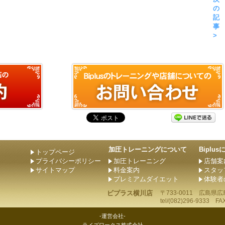
の
記
事
>
加圧トレーニングについて
Biplu
トップページ
プライバシーポリシー
加圧トレーニング
店舗案
サイトマップ
料金案内
スタッ
プレミアムダイエット
体験者
ビプラス横川店
〒733-0011
広島県
広
tel/
(082)296-9333
FAX/
-運営会社-