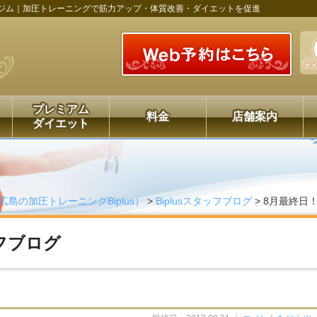
ジム｜加圧トレーニングで筋力アップ・体質改善・ダイエットを促進
プレミアム
料金
店舗案内
ダイエット
広島の加圧トレーニングBiplus）
>
Biplusスタッフブログ
>
8月最終日
ッフブログ