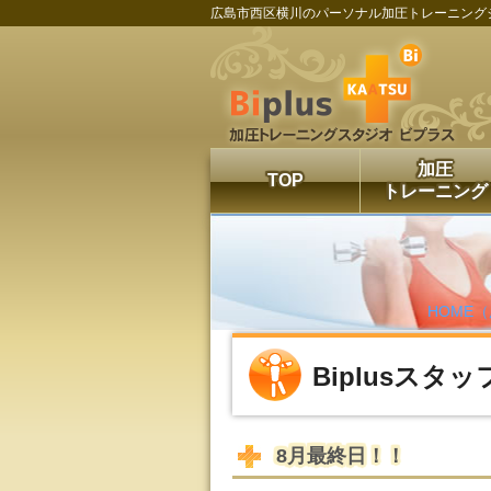
広島市西区横川のパーソナル加圧トレーニング
加圧
TOP
トレーニング
HOME（
Biplusスタ
8月最終日！！