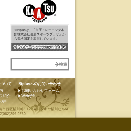
※Biplusは、「加圧トレーニング本
部株式会社佐藤スポーツプラザ」か
ら資格認定を取得しています。
サトウスポーツプラザのHPはこちら
sについて
Biplusへのお問い合わせ
内
お問い合わせフォーム
フ紹介
Web予約
の声
島市
西区横川町3-12-14 ミタキヤ横川ビル6F
(082)296-9330