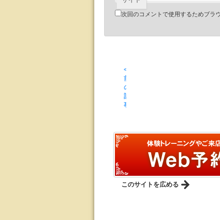
次回のコメントで使用するためブラ
<
前
の
記
事
このサイトを広める