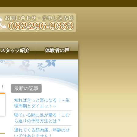
スタッフ紹介
体験者の声
！！
最新の記事
知ればきっと楽になる！～生
理周期とダイエット～
寝ている間に足が攣る！こむ
ら返りの予防方法とは？
遅れてくる筋肉痛、年齢のせ
いではありません！