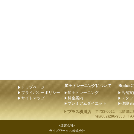
加圧トレーニングについて
Biplu
トップページ
プライバシーポリシー
加圧トレーニング
店舗案
サイトマップ
料金案内
スタッ
プレミアムダイエット
体験者
ビプラス横川店
〒733-0011
広島県
広
tel/
(082)296-9333
FAX/
-運営会社-
ライズワークス株式会社