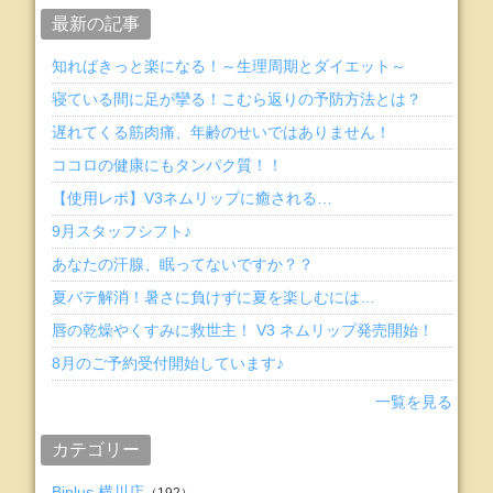
最新の記事
知ればきっと楽になる！～生理周期とダイエット～
寝ている間に足が攣る！こむら返りの予防方法とは？
遅れてくる筋肉痛、年齢のせいではありません！
ココロの健康にもタンパク質！！
【使用レポ】V3ネムリップに癒される…
9月スタッフシフト♪
あなたの汗腺、眠ってないですか？？
夏バテ解消！暑さに負けずに夏を楽しむには…
唇の乾燥やくすみに救世主！ V3 ネムリップ発売開始！
8月のご予約受付開始しています♪
一覧を見る
カテゴリー
Biplus 横川店