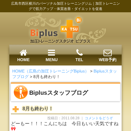
広島市西区横川のパーソナル加圧トレーニングジム｜加圧トレーニン
グで筋力アップ・体質改善・ダイエットを促進
HOME
MENU
TEL
WEB予約
HOME（広島の加圧トレーニングBiplus）
>
Biplusスタッ
フブログ
>
8月も終わり！
Biplusスタッフブログ
8月も終わり！
投稿日：2011.08.28 ｜
コメントをどうぞ
どーもー！！！こんにちは
今日もいい天気ですね