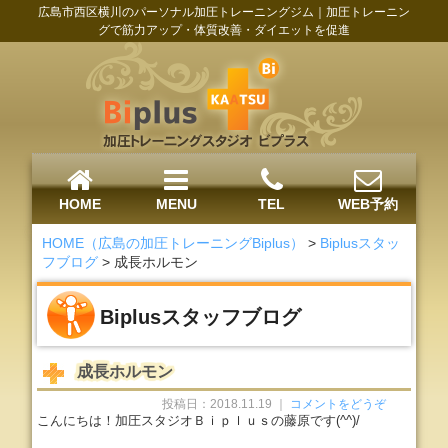
広島市西区横川のパーソナル加圧トレーニングジム｜加圧トレーニン
グで筋力アップ・体質改善・ダイエットを促進
HOME
MENU
TEL
WEB予約
HOME（広島の加圧トレーニングBiplus）
>
Biplusスタッ
フブログ
>
成長ホルモン
Biplusスタッフブログ
成長ホルモン
投稿日：2018.11.19 ｜
コメントをどうぞ
こんにちは！加圧スタジオＢｉｐｌｕｓの藤原です(^^)/