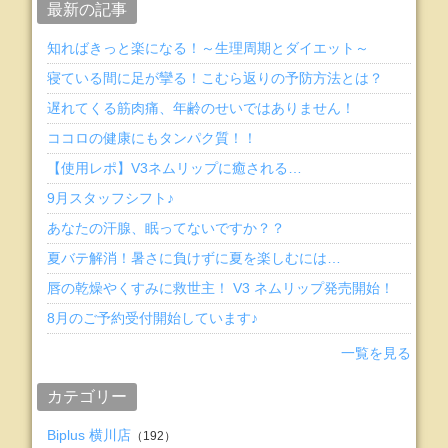
最新の記事
知ればきっと楽になる！～生理周期とダイエット～
寝ている間に足が攣る！こむら返りの予防方法とは？
遅れてくる筋肉痛、年齢のせいではありません！
ココロの健康にもタンパク質！！
【使用レポ】V3ネムリップに癒される…
9月スタッフシフト♪
あなたの汗腺、眠ってないですか？？
夏バテ解消！暑さに負けずに夏を楽しむには…
唇の乾燥やくすみに救世主！ V3 ネムリップ発売開始！
8月のご予約受付開始しています♪
一覧を見る
カテゴリー
Biplus 横川店
（192）