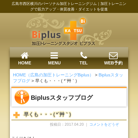
広島市西区横川のパーソナル加圧トレーニングジム｜加圧トレーニン
グで筋力アップ・体質改善・ダイエットを促進
HOME
MENU
TEL
WEB予約
HOME（広島の加圧トレーニングBiplus）
>
Biplusスタッ
フブログ
>
早くも・・・( *´艸｀)
Biplusスタッフブログ
早くも・・・( *´艸｀)
投稿日：2017.04.20 ｜
コメントをどうぞ