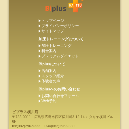
トップページ
プライバシーポリシー
サイトマップ
加圧トレーニングについて
加圧トレーニング
料金案内
プレミアムダイエット
Biplusについて
店舗案内
スタッフ紹介
体験者の声
Biplusへのお問い合わせ
お問い合わせフォーム
Web予約
ビプラス横川店
〒733-0011
広島県
広島市
西区横川町3-12-14 ミタキヤ横川ビル
6F
tel/
(082)296-9333
FAX/(082)296-9330