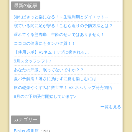
最新の記事
知ればきっと楽になる！～生理周期とダイエット～
寝ている間に足が攣る！こむら返りの予防方法とは？
遅れてくる筋肉痛、年齢のせいではありません！
ココロの健康にもタンパク質！！
【使用レポ】V3ネムリップに癒される…
9月スタッフシフト♪
あなたの汗腺、眠ってないですか？？
夏バテ解消！暑さに負けずに夏を楽しむには…
唇の乾燥やくすみに救世主！ V3 ネムリップ発売開始！
8月のご予約受付開始しています♪
一覧を見る
カテゴリー
Biplus 横川店
（192）