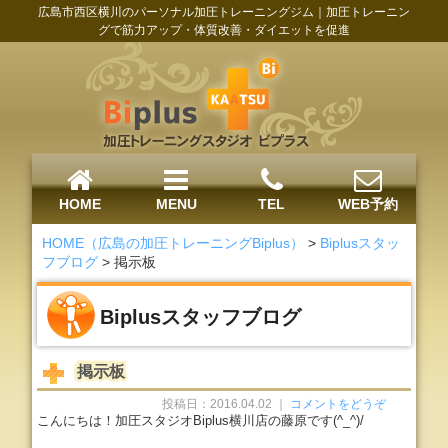
広島市西区横川のパーソナル加圧トレーニングジム｜加圧トレーニン
グで筋力アップ・体質改善・ダイエットを促進
HOME
MENU
TEL
WEB予約
HOME（広島の加圧トレーニングBiplus）
>
Biplusスタッ
フブログ
>
掲示板
Biplusスタッフブログ
掲示板
投稿日：2016.04.02 ｜
コメントをどうぞ
こんにちは！加圧スタジオBiplus横川店の藤原です(^_^)/