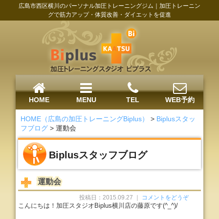
広島市西区横川のパーソナル加圧トレーニングジム｜加圧トレーニン
グで筋力アップ・体質改善・ダイエットを促進
HOME
MENU
TEL
WEB予約
HOME（広島の加圧トレーニングBiplus）
>
Biplusスタッ
フブログ
>
運動会
Biplusスタッフブログ
運動会
投稿日：2015.09.27 ｜
コメントをどうぞ
こんにちは！加圧スタジオBiplus横川店の藤原です(^_^)/