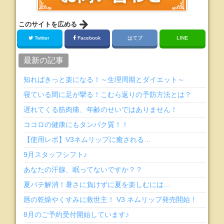
このサイトを広める
Twitter
Facebook
はてブ
LINE
最新の記事
知ればきっと楽になる！～生理周期とダイエット～
寝ている間に足が攣る！こむら返りの予防方法とは？
遅れてくる筋肉痛、年齢のせいではありません！
ココロの健康にもタンパク質！！
【使用レポ】V3ネムリップに癒される…
9月スタッフシフト♪
あなたの汗腺、眠ってないですか？？
夏バテ解消！暑さに負けずに夏を楽しむには…
唇の乾燥やくすみに救世主！ V3 ネムリップ発売開始！
8月のご予約受付開始しています♪