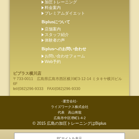
加圧トレーニング
料金案内
プレミアムダイエット
Biplusについて
店舗案内
スタッフ紹介
体験者の声
Biplusへのお問い合わせ
お問い合わせフォーム
Web予約
ビプラス横川店
〒733-0011
広島県
広島市
西区横川町3-12-14 ミタキヤ横川ビル
6F
tel/
(082)296-9333
FAX/(082)296-9330
-運営会社-
ライズワークス株式会社
代表 高山将龍
広島市中区堺町1-4-2
©
2015
広島の加圧トレーニングはBiplus
PCサイトを表示