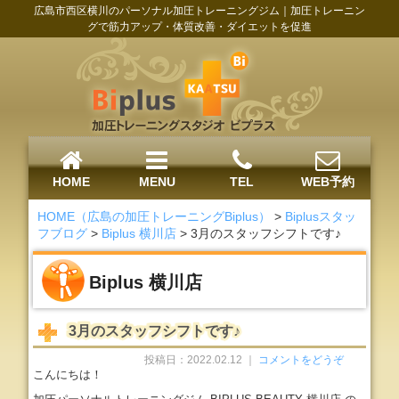
広島市西区横川のパーソナル加圧トレーニングジム｜加圧トレーニン
グで筋力アップ・体質改善・ダイエットを促進
HOME
MENU
TEL
WEB予約
HOME（広島の加圧トレーニングBiplus）
>
Biplusスタッ
フブログ
>
Biplus 横川店
>
3月のスタッフシフトです♪
Biplus 横川店
3月のスタッフシフトです♪
投稿日：2022.02.12 ｜
コメントをどうぞ
こんにちは！