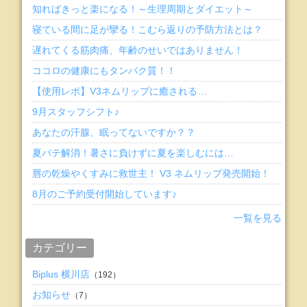
知ればきっと楽になる！～生理周期とダイエット～
寝ている間に足が攣る！こむら返りの予防方法とは？
遅れてくる筋肉痛、年齢のせいではありません！
ココロの健康にもタンパク質！！
【使用レポ】V3ネムリップに癒される…
9月スタッフシフト♪
あなたの汗腺、眠ってないですか？？
夏バテ解消！暑さに負けずに夏を楽しむには…
唇の乾燥やくすみに救世主！ V3 ネムリップ発売開始！
8月のご予約受付開始しています♪
一覧を見る
カテゴリー
Biplus 横川店
（192）
お知らせ
（7）