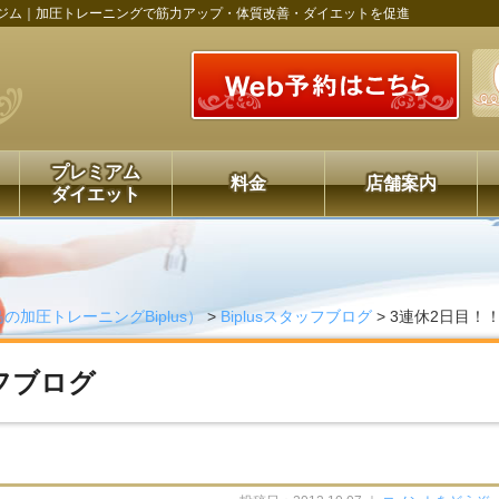
ジム｜加圧トレーニングで筋力アップ・体質改善・ダイエットを促進
プレミアム
料金
店舗案内
ダイエット
の加圧トレーニングBiplus）
>
Biplusスタッフブログ
>
3連休2日目！
ッフブログ