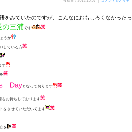
投稿日：2012.10.07 ｜
コメントをどうぞ
語をみていたのですが、こんなにおもしろくなかったっ
長の三浦
です
しょうか
ロしている方
ます
を
’s Day
となっております
様をお待ちしております
トをさせていただいてます
心を