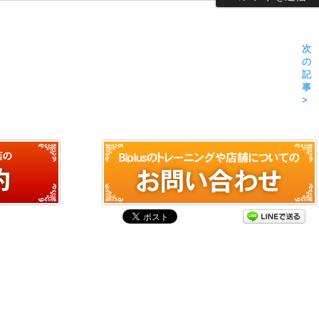
次
の
記
事
>