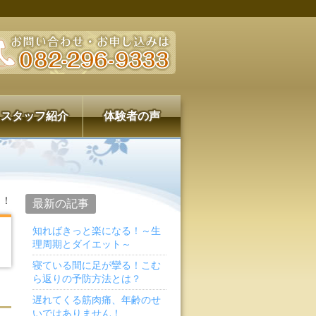
スタッフ紹介
体験者の声
！！
最新の記事
知ればきっと楽になる！～生
理周期とダイエット～
寝ている間に足が攣る！こむ
ら返りの予防方法とは？
遅れてくる筋肉痛、年齢のせ
いではありません！