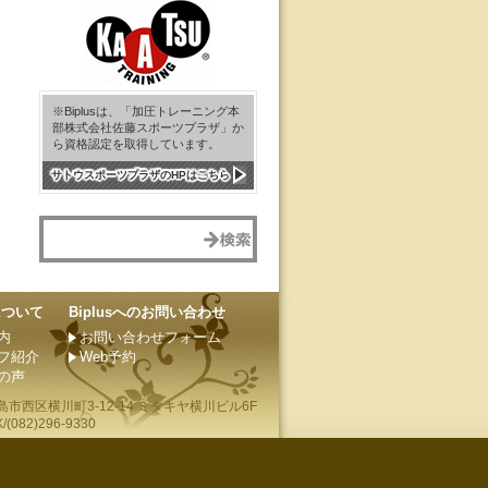
※Biplusは、「加圧トレーニング本
部株式会社佐藤スポーツプラザ」か
ら資格認定を取得しています。
サトウスポーツプラザのHPはこちら
sについて
Biplusへのお問い合わせ
内
お問い合わせフォーム
フ紹介
Web予約
の声
島市
西区横川町3-12-14 ミタキヤ横川ビル6F
(082)296-9330