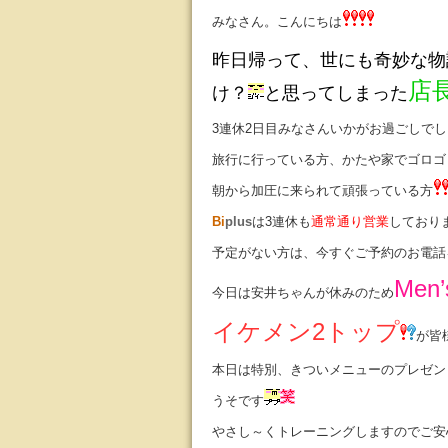
みなさん。こんにちは
昨日帰って、世にも奇妙な物
店
け？
と思ってしまった
3連休2日目みなさんいかがお過ごしで
旅行に行っている方、かたや家でゴロゴ
朝から加圧に来られて頑張っている方
Bi
plus
は3連休も
通常通り営業
しており
予定がない方は、今すぐご予約のお電話
Men
今日は安井ちゃんが休みのため
イケメン2トップ
が皆
本日は特別、きついメニューのプレゼン
うそです
やさし～くトレーニングしますのでご安