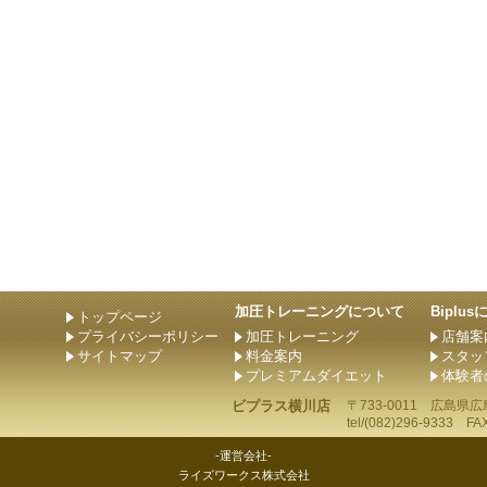
加圧トレーニングについて
Biplu
トップページ
プライバシーポリシー
加圧トレーニング
店舗案
サイトマップ
料金案内
スタッ
プレミアムダイエット
体験者
ビプラス横川店
〒733-0011
広島県
広
tel/
(082)296-9333
FAX/
-運営会社-
ライズワークス株式会社