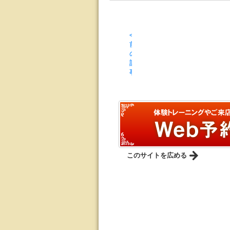
<
前
の
記
事
このサイトを広める