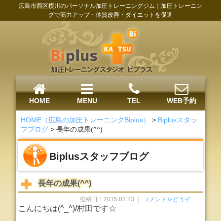
広島市西区横川のパーソナル加圧トレーニングジム｜加圧トレーニン
グで筋力アップ・体質改善・ダイエットを促進
HOME
MENU
TEL
WEB予約
HOME（広島の加圧トレーニングBiplus）
>
Biplusスタッ
フブログ
>
長年の成果(^^)
Biplusスタッフブログ
長年の成果(^^)
投稿日：2015.03.23 ｜
コメントをどうぞ
こんにちは(^_^)/村田です☆