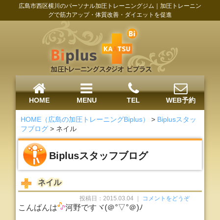
広島市西区横川のパーソナル加圧トレーニングジム｜加圧トレーニン
グで筋力アップ・体質改善・ダイエットを促進
HOME
MENU
TEL
WEB予約
HOME（広島の加圧トレーニングBiplus）
>
Biplusスタッ
フブログ
>
ネイル
Biplusスタッフブログ
ネイル
投稿日：2015.03.04 ｜
コメントをどうぞ
こんばんは
河野ですヾ(＠°▽°＠)ﾉ