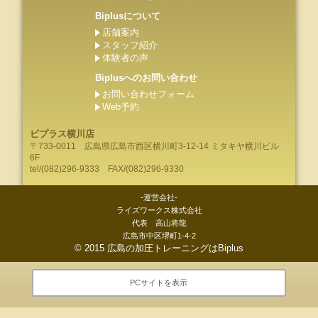
Biplusについて
店舗案内
スタッフ紹介
体験者の声
Biplusへのお問い合わせ
お問い合わせフォーム
Web予約
ビプラス横川店
〒733-0011
広島県
広島市
西区横川町3-12-14 ミタキヤ横川ビル
6F
tel/
(082)296-9333
FAX/(082)296-9330
-運営会社-
ライズワークス株式会社
代表 高山将龍
広島市中区堺町1-4-2
©
2015
広島の加圧トレーニングはBiplus
PCサイトを表示