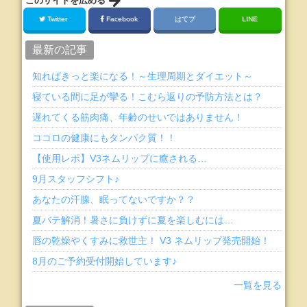
このサイトを広める
Twitter
Facebook
はてブ
LINE
最新の記事
知ればきっと楽になる！～生理周期とダイエット～
寝ている間に足が攣る！こむら返りの予防方法とは？
遅れてくる筋肉痛、年齢のせいではありません！
ココロの健康にもタンパク質！！
【使用レポ】V3ネムリップに癒される…
9月スタッフシフト♪
あなたの汗腺、眠ってないですか？？
夏バテ解消！暑さに負けずに夏を楽しむには…
唇の乾燥やくすみに救世主！ V3 ネムリップ発売開始！
8月のご予約受付開始しています♪
一覧を見る