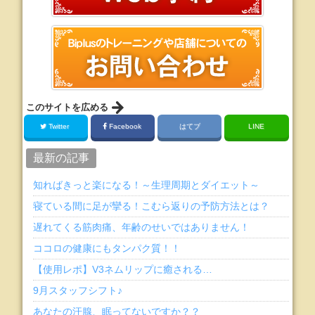
このサイトを広める
Twitter
Facebook
はてブ
LINE
最新の記事
知ればきっと楽になる！～生理周期とダイエット～
寝ている間に足が攣る！こむら返りの予防方法とは？
遅れてくる筋肉痛、年齢のせいではありません！
ココロの健康にもタンパク質！！
【使用レポ】V3ネムリップに癒される…
9月スタッフシフト♪
あなたの汗腺、眠ってないですか？？