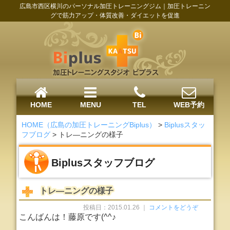
広島市西区横川のパーソナル加圧トレーニングジム｜加圧トレーニン
グで筋力アップ・体質改善・ダイエットを促進
HOME
MENU
TEL
WEB予約
HOME（広島の加圧トレーニングBiplus）
>
Biplusスタッ
フブログ
>
トレ―ニングの様子
Biplusスタッフブログ
トレ―ニングの様子
投稿日：2015.01.26 ｜
コメントをどうぞ
こんばんは！藤原です(^^♪