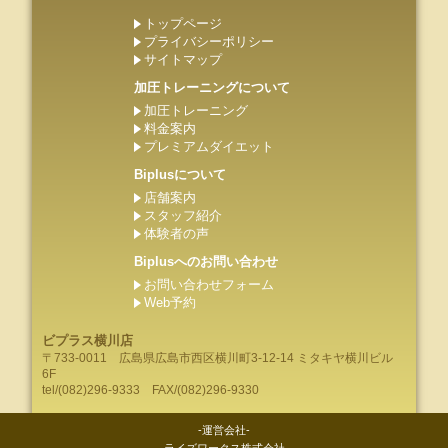
トップページ
プライバシーポリシー
サイトマップ
加圧トレーニングについて
加圧トレーニング
料金案内
プレミアムダイエット
Biplusについて
店舗案内
スタッフ紹介
体験者の声
Biplusへのお問い合わせ
お問い合わせフォーム
Web予約
ビプラス横川店
〒733-0011
広島県
広島市
西区横川町3-12-14 ミタキヤ横川ビル
6F
tel/
(082)296-9333
FAX/(082)296-9330
-運営会社-