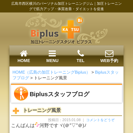
広島市西区横川のパーソナル加圧トレーニングジム｜加圧トレーニン
グで筋力アップ・体質改善・ダイエットを促進
HOME
MENU
TEL
WEB予約
HOME（広島の加圧トレーニングBiplus）
>
Biplusスタッ
フブログ
>
トレーニング風景
Biplusスタッフブログ
トレーニング風景
投稿日：2015.01.08 ｜
コメントをどうぞ
こんばんは
河野ですヾ(＠°▽°＠)ﾉ