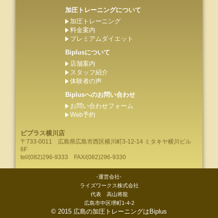
加圧トレーニングについて
加圧トレーニング
料金案内
プレミアムダイエット
Biplusについて
店舗案内
スタッフ紹介
体験者の声
Biplusへのお問い合わせ
お問い合わせフォーム
Web予約
ビプラス横川店
〒733-0011
広島県
広島市
西区横川町3-12-14 ミタキヤ横川ビル
6F
tel/
(082)296-9333
FAX/(082)296-9330
-運営会社-
ライズワークス株式会社
代表 高山将龍
広島市中区堺町1-4-2
©
2015
広島の加圧トレーニングはBiplus