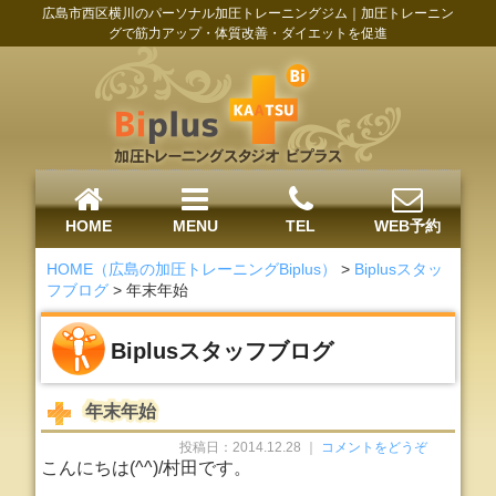
広島市西区横川のパーソナル加圧トレーニングジム｜加圧トレーニン
グで筋力アップ・体質改善・ダイエットを促進
HOME
MENU
TEL
WEB予約
HOME（広島の加圧トレーニングBiplus）
>
Biplusスタッ
フブログ
>
年末年始
Biplusスタッフブログ
年末年始
投稿日：2014.12.28 ｜
コメントをどうぞ
こんにちは(^^)/村田です。