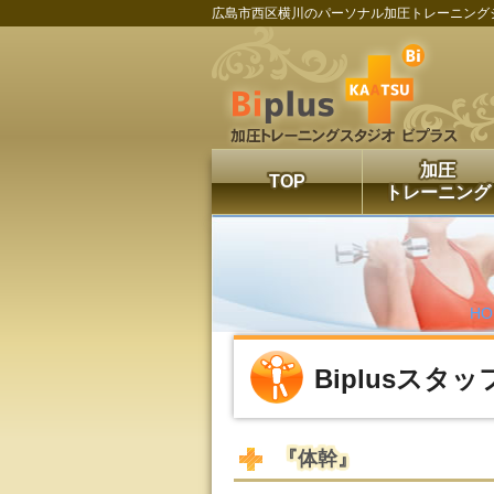
広島市西区横川のパーソナル加圧トレーニング
加圧
TOP
トレーニング
H
Biplusスタ
『体幹』