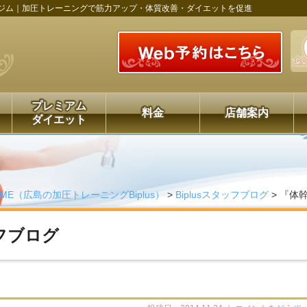
ジム｜加圧トレーニングで筋力アップ・体質改善・ダイエットを促進
プレミアム
料金
店舗案内
ダイエット
OME（広島の加圧トレーニングBiplus）
>
Biplusスタッフブログ
>
『体
ッフブログ