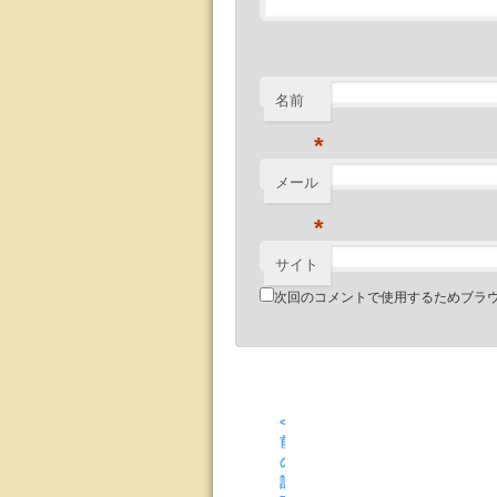
名前
*
メール
*
サイト
次回のコメントで使用するためブラ
<
前
の
記