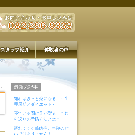
スタッフ紹介
体験者の声
幹』
最新の記事
知ればきっと楽になる！～生
理周期とダイエット～
寝ている間に足が攣る！こむ
ら返りの予防方法とは？
遅れてくる筋肉痛、年齢のせ
いではありません！