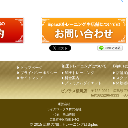
>
加圧トレーニングについて
Biplu
トップページ
プライバシーポリシー
加圧トレーニング
店舗案
サイトマップ
料金案内
スタッ
プレミアムダイエット
体験者
ビプラス横川店
〒733-0011
広島県
広
tel/
(082)296-9333
FAX/
-運営会社-
ライズワークス株式会社
代表 高山将龍
広島市中区堺町1-4-2
©
2015
広島の加圧トレーニングはBiplus