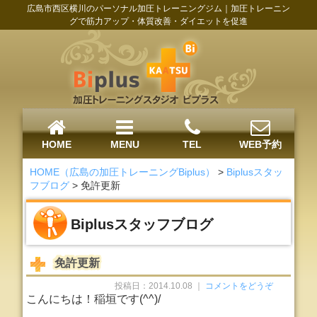
広島市西区横川のパーソナル加圧トレーニングジム｜加圧トレーニン
グで筋力アップ・体質改善・ダイエットを促進
HOME
MENU
TEL
WEB予約
HOME（広島の加圧トレーニングBiplus）
>
Biplusスタッ
フブログ
>
免許更新
Biplusスタッフブログ
免許更新
投稿日：2014.10.08 ｜
コメントをどうぞ
こんにちは！稲垣です(^^)/