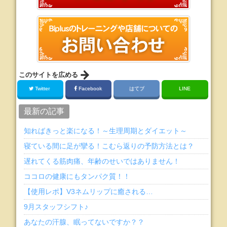
このサイトを広める
Twitter
Facebook
はてブ
LINE
最新の記事
知ればきっと楽になる！～生理周期とダイエット～
寝ている間に足が攣る！こむら返りの予防方法とは？
遅れてくる筋肉痛、年齢のせいではありません！
ココロの健康にもタンパク質！！
【使用レポ】V3ネムリップに癒される…
9月スタッフシフト♪
あなたの汗腺、眠ってないですか？？