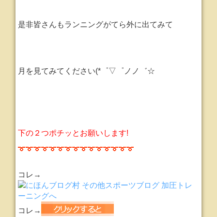
是非皆さんもランニングがてら外に出てみて
月を見てみてください(*゜▽゜ノノ゛☆
下の２つポチッとお願いします!
コレ→
コレ→