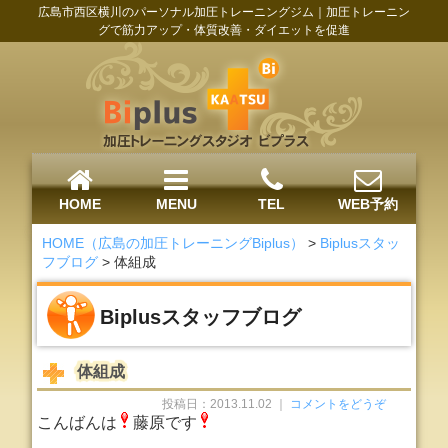
広島市西区横川のパーソナル加圧トレーニングジム｜加圧トレーニン
グで筋力アップ・体質改善・ダイエットを促進
HOME
MENU
TEL
WEB予約
HOME（広島の加圧トレーニングBiplus）
>
Biplusスタッ
フブログ
>
体組成
Biplusスタッフブログ
体組成
投稿日：2013.11.02 ｜
コメントをどうぞ
こんばんは
藤原です