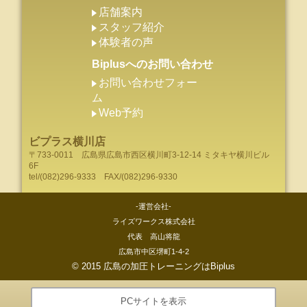
店舗案内
スタッフ紹介
体験者の声
Biplusへのお問い合わせ
お問い合わせフォー
ム
Web予約
ビプラス横川店
〒733-0011
広島県
広島市
西区横川町3-12-14 ミタキヤ横川ビル
6F
tel/
(082)296-9333
FAX/(082)296-9330
-運営会社-
ライズワークス株式会社
代表 高山将龍
広島市中区堺町1-4-2
©
2015
広島の加圧トレーニングはBiplus
PCサイトを表示