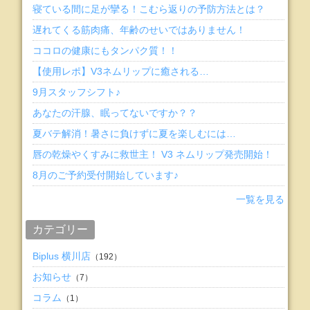
寝ている間に足が攣る！こむら返りの予防方法とは？
遅れてくる筋肉痛、年齢のせいではありません！
ココロの健康にもタンパク質！！
【使用レポ】V3ネムリップに癒される…
9月スタッフシフト♪
あなたの汗腺、眠ってないですか？？
夏バテ解消！暑さに負けずに夏を楽しむには…
唇の乾燥やくすみに救世主！ V3 ネムリップ発売開始！
8月のご予約受付開始しています♪
一覧を見る
カテゴリー
Biplus 横川店
（192）
お知らせ
（7）
コラム
（1）