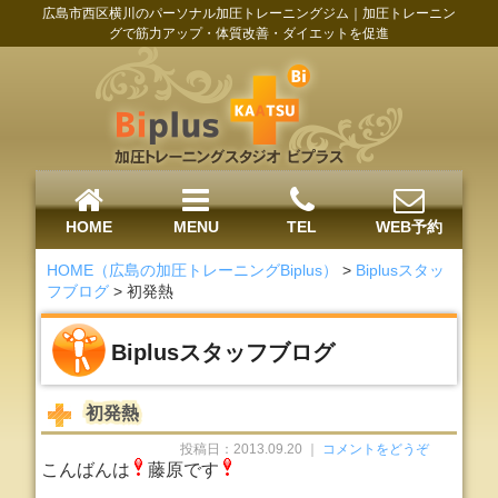
広島市西区横川のパーソナル加圧トレーニングジム｜加圧トレーニン
グで筋力アップ・体質改善・ダイエットを促進
HOME
MENU
TEL
WEB予約
HOME（広島の加圧トレーニングBiplus）
>
Biplusスタッ
フブログ
>
初発熱
Biplusスタッフブログ
初発熱
投稿日：2013.09.20 ｜
コメントをどうぞ
こんばんは
藤原です