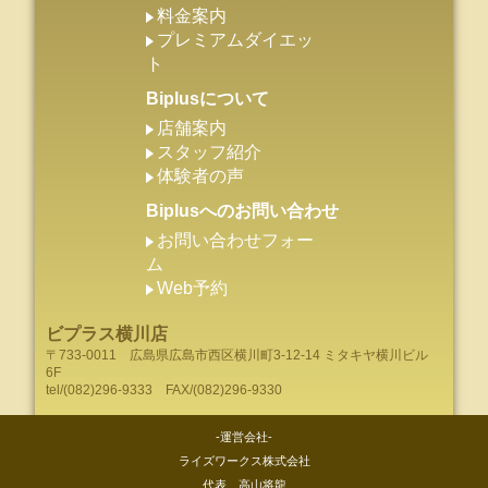
料金案内
プレミアムダイエッ
ト
Biplusについて
店舗案内
スタッフ紹介
体験者の声
Biplusへのお問い合わせ
お問い合わせフォー
ム
Web予約
ビプラス横川店
〒733-0011
広島県
広島市
西区横川町3-12-14 ミタキヤ横川ビル
6F
tel/
(082)296-9333
FAX/(082)296-9330
-運営会社-
ライズワークス株式会社
代表 高山将龍