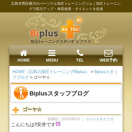
広島市西区横川のパーソナル加圧トレーニングジム｜加圧トレーニン
グで筋力アップ・体質改善・ダイエットを促進
HOME
MENU
TEL
WEB予約
HOME（広島の加圧トレーニングBiplus）
>
Biplusスタッ
フブログ
>
ゴーヤ☆
Biplusスタッフブログ
ゴーヤ☆
投稿日：2013.08.01 ｜
コメントをどうぞ
こんにちは!!安井です