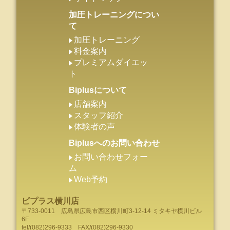
加圧トレーニングについ
て
加圧トレーニング
料金案内
プレミアムダイエッ
ト
Biplusについて
店舗案内
スタッフ紹介
体験者の声
Biplusへのお問い合わせ
お問い合わせフォー
ム
Web予約
ビプラス横川店
〒733-0011
広島県
広島市
西区横川町3-12-14 ミタキヤ横川ビル
6F
tel/
(082)296-9333
FAX/(082)296-9330