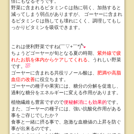
倍にもなるそうです。
野菜に含まれるビタミンＣは熱に弱く、加熱すると
減ってしまう弱点がありますが、 ゴーヤーに含まれ
るビタミンＣは熱しても壊れにくく、調理してもし
っかりビタミンを吸収できます。
これは便利野菜ですね(￣▽+￣*)
ちょうどゴーヤーが旬となる夏の時期、
紫外線で疲
れたお肌を体内からケアしてくれる
、うれしい野菜
です。
ゴーヤーに含まれる共役リノール酸は、
肥満や高脂
血症の改善
に役立ちます。
ゴーヤーの種子や果実には、糖分の分解を促進し、
過剰な糖分をエネルギーに変える作用があります。
植物繊維も豊富ですので
便秘解消にも効果的
です。
また、ゴーヤーの種子には、強い抗酸化作用がある
事をご存じでしたか？
食事と一緒に摂る事で、急激な血糖値の上昇を防ぐ
事が出来るのです。