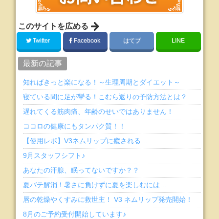
このサイトを広める
Twitter
Facebook
はてブ
LINE
最新の記事
知ればきっと楽になる！～生理周期とダイエット～
寝ている間に足が攣る！こむら返りの予防方法とは？
遅れてくる筋肉痛、年齢のせいではありません！
ココロの健康にもタンパク質！！
【使用レポ】V3ネムリップに癒される…
9月スタッフシフト♪
あなたの汗腺、眠ってないですか？？
夏バテ解消！暑さに負けずに夏を楽しむには…
唇の乾燥やくすみに救世主！ V3 ネムリップ発売開始！
8月のご予約受付開始しています♪