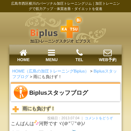
広島市西区横川のパーソナル加圧トレーニングジム｜加圧トレーニン
グで筋力アップ・体質改善・ダイエットを促進
HOME
MENU
TEL
WEB予約
HOME（広島の加圧トレーニングBiplus）
>
Biplusスタッ
フブログ
>
雨にも負けず！
Biplusスタッフブログ
雨にも負けず！
投稿日：2013.07.04 ｜
コメントをどうぞ
こんばんは
河野ですヾ(＠°▽°＠)ﾉ