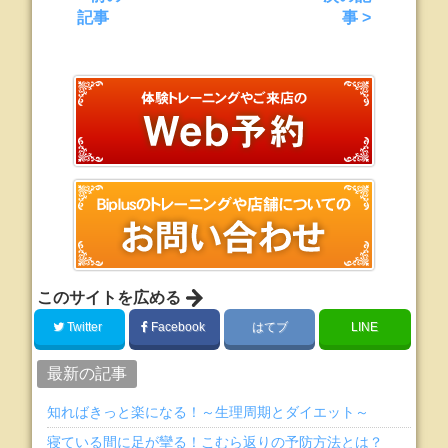
記事
事 >
このサイトを広める
Twitter
Facebook
はてブ
LINE
最新の記事
知ればきっと楽になる！～生理周期とダイエット～
寝ている間に足が攣る！こむら返りの予防方法とは？