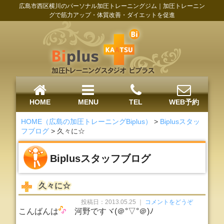
広島市西区横川のパーソナル加圧トレーニングジム｜加圧トレーニン
グで筋力アップ・体質改善・ダイエットを促進
HOME
MENU
TEL
WEB予約
HOME（広島の加圧トレーニングBiplus）
>
Biplusスタッ
フブログ
>
久々に☆
Biplusスタッフブログ
久々に☆
投稿日：2013.05.25 ｜
コメントをどうぞ
こんばんは
河野ですヾ(＠°▽°＠)ﾉ