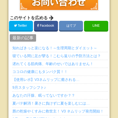
このサイトを広める
Twitter
Facebook
はてブ
LINE
最新の記事
知ればきっと楽になる！～生理周期とダイエット～
寝ている間に足が攣る！こむら返りの予防方法とは？
遅れてくる筋肉痛、年齢のせいではありません！
ココロの健康にもタンパク質！！
【使用レポ】V3ネムリップに癒される…
9月スタッフシフト♪
あなたの汗腺、眠ってないですか？？
夏バテ解消！暑さに負けずに夏を楽しむには…
唇の乾燥やくすみに救世主！ V3 ネムリップ発売開始！