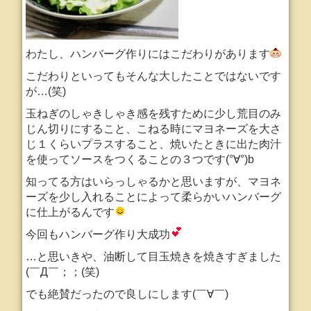
わたし、ハンバーグ作りにはこだわりがあります
こだわりといってもそんな大したことではないです
が…(笑)
玉ねぎのしゃきしゃき感を残すために少し荒目のみ
じん切りにすること、こねる時にマヨネーズを大さ
じ１くらいプラスすること、焼いたときに出た肉汁
を使ってソースをつくることの３つです(°∀°)b
知ってる方はいらっしゃるかと思いますが、マヨネ
ーズを少し入れることによって柔らかいハンバーグ
に仕上がるんです
今回もハンバーグ作り大成功
…と思いきや、油断して目玉焼きを焼きすぎました
(￣Д￣；；(笑)
でも絶賛だったので良しにします(￣∀￣)