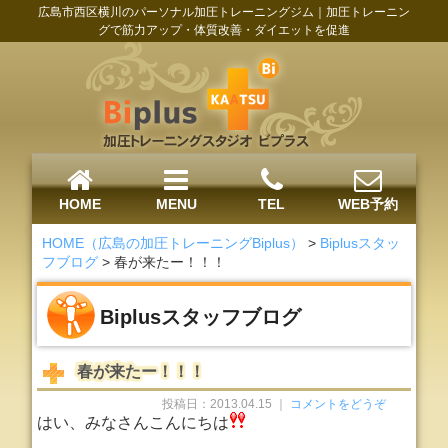
広島市西区横川のパーソナル加圧トレーニングジム｜加圧トレーニン
グで筋力アップ・体質改善・ダイエットを促進
HOME
MENU
TEL
WEB予約
HOME（広島の加圧トレーニングBiplus）
>
Biplusスタッ
フブログ
>
春が来たー！！！
Biplusスタッフブログ
春が来たー！！！
投稿日：2013.04.15 ｜
コメントをどうぞ
はい、みなさんこんにちは