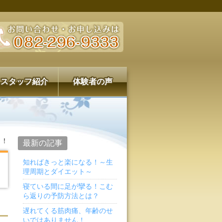
スタッフ紹介
体験者の声
ト！
最新の記事
知ればきっと楽になる！～生
理周期とダイエット～
寝ている間に足が攣る！こむ
ら返りの予防方法とは？
遅れてくる筋肉痛、年齢のせ
いではありません！