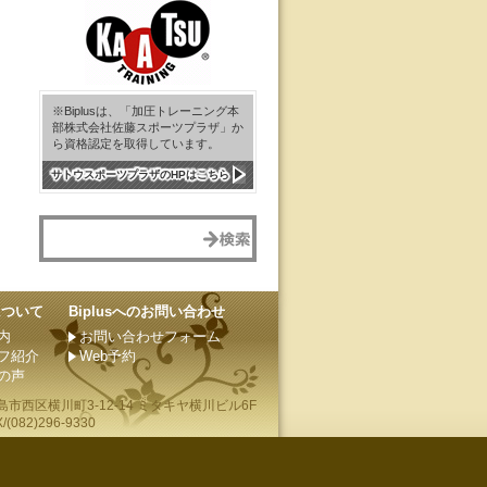
※Biplusは、「加圧トレーニング本
部株式会社佐藤スポーツプラザ」か
ら資格認定を取得しています。
サトウスポーツプラザのHPはこちら
sについて
Biplusへのお問い合わせ
内
お問い合わせフォーム
フ紹介
Web予約
の声
島市
西区横川町3-12-14 ミタキヤ横川ビル6F
(082)296-9330