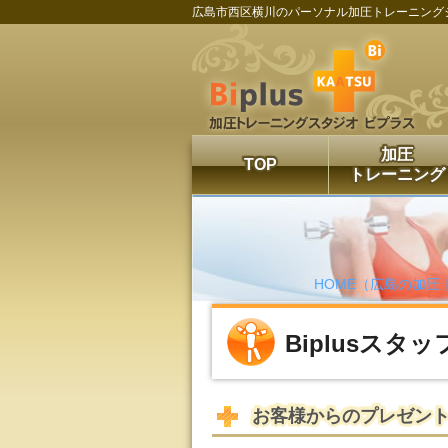
広島市西区横川のパーソナル加圧トレーニング
加圧
TOP
トレーニング
HOME（広島の加圧ト
Biplusスタ
お客様からのプレゼン