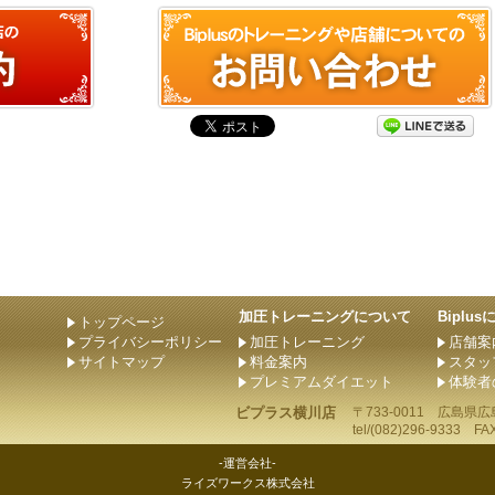
加圧トレーニングについて
Biplu
トップページ
プライバシーポリシー
加圧トレーニング
店舗案
サイトマップ
料金案内
スタッ
プレミアムダイエット
体験者
ビプラス横川店
〒733-0011
広島県
広
tel/
(082)296-9333
FAX/
-運営会社-
ライズワークス株式会社