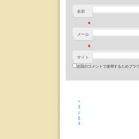
名前
*
メール
*
サイト
次回のコメントで使用するためブラ
<
前
の
記
事