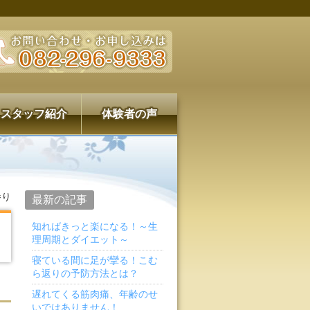
スタッフ紹介
体験者の声
参り
最新の記事
知ればきっと楽になる！～生
理周期とダイエット～
寝ている間に足が攣る！こむ
ら返りの予防方法とは？
遅れてくる筋肉痛、年齢のせ
いではありません！