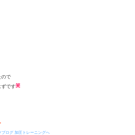
たので
はずです