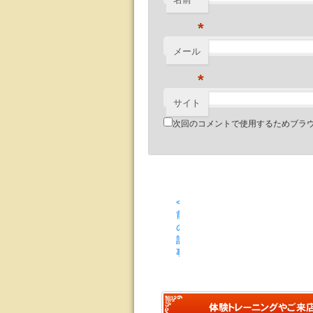
*
メール
*
サイト
次回のコメントで使用するためブラ
<
前
の
記
事