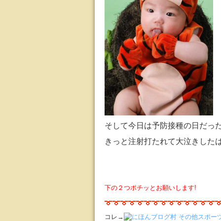
そして今日は予防接種の日だっ
きっと注射打たれて大泣きした
下の２つポチッとお願いします!
コレ→