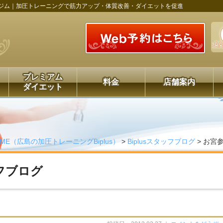
ジム｜加圧トレーニングで筋力アップ・体質改善・ダイエットを促進
プレミアム
料金
店舗案内
ダイエット
OME（広島の加圧トレーニングBiplus）
>
Biplusスタッフブログ
>
お宮
ッフブログ