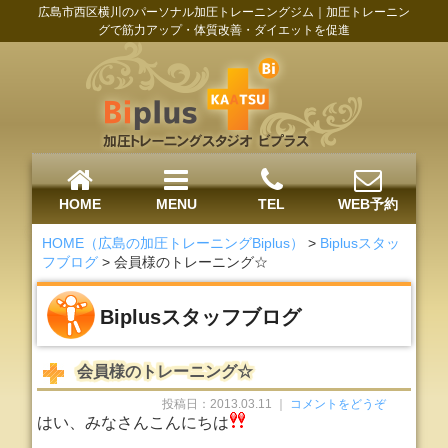
広島市西区横川のパーソナル加圧トレーニングジム｜加圧トレーニン
グで筋力アップ・体質改善・ダイエットを促進
HOME
MENU
TEL
WEB予約
HOME（広島の加圧トレーニングBiplus）
>
Biplusスタッ
フブログ
>
会員様のトレーニング☆
Biplusスタッフブログ
会員様のトレーニング☆
投稿日：2013.03.11 ｜
コメントをどうぞ
はい、みなさんこんにちは