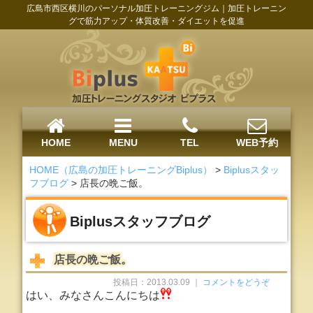
広島市西区横川のパーソナル加圧トレーニングジム｜加圧トレーニン
グで筋力アップ・体質改善・ダイエットを促進
HOME
MENU
TEL
WEB予約
HOME（広島の加圧トレーニングBiplus）
>
Biplusスタッ
フブログ
>
店長の晩ご飯。
Biplusスタッフブログ
店長の晩ご飯。
投稿日：2013.03.09 ｜
コメントをどうぞ
はい、みなさんこんにちは