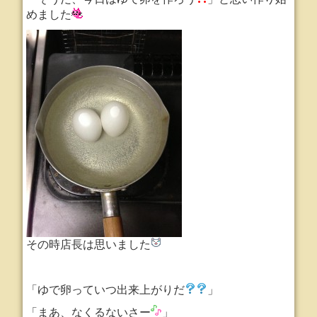
めました
その時店長は思いました
「ゆで卵っていつ出来上がりだ
」
「まあ、なくるないさー
」