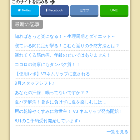
このサイトを広める
Twitter
Facebook
はてブ
LINE
最新の記事
知ればきっと楽になる！～生理周期とダイエット～
寝ている間に足が攣る！こむら返りの予防方法とは？
遅れてくる筋肉痛、年齢のせいではありません！
ココロの健康にもタンパク質！！
【使用レポ】V3ネムリップに癒される…
9月スタッフシフト♪
あなたの汗腺、眠ってないですか？？
夏バテ解消！暑さに負けずに夏を楽しむには…
唇の乾燥やくすみに救世主！ V3 ネムリップ発売開始！
8月のご予約受付開始しています♪
一覧を見る