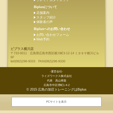
Biplusについて
店舗案内
スタッフ紹介
体験者の声
Biplusへのお問い合わせ
お問い合わせフォーム
Web予約
ビプラス横川店
〒733-0011
広島県
広島市
西区横川町3-12-14 ミタキヤ横川ビル
6F
tel/
(082)296-9333
FAX/(082)296-9330
-運営会社-
ライズワークス株式会社
代表 高山将龍
広島市中区堺町1-4-2
©
2015
広島の加圧トレーニングはBiplus
PCサイトを表示