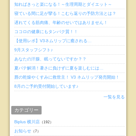
知ればきっと楽になる！～生理周期とダイエット～
寝ている間に足が攣る！こむら返りの予防方法とは？
遅れてくる筋肉痛、年齢のせいではありません！
ココロの健康にもタンパク質！！
【使用レポ】V3ネムリップに癒される…
9月スタッフシフト♪
あなたの汗腺、眠ってないですか？？
夏バテ解消！暑さに負けずに夏を楽しむには…
唇の乾燥やくすみに救世主！ V3 ネムリップ発売開始！
8月のご予約受付開始しています♪
一覧を見る
カテゴリー
Biplus 横川店
（192）
お知らせ
（7）