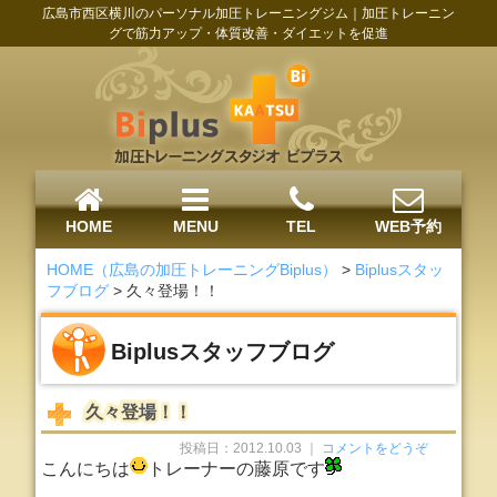
広島市西区横川のパーソナル加圧トレーニングジム｜加圧トレーニン
グで筋力アップ・体質改善・ダイエットを促進
HOME
MENU
TEL
WEB予約
HOME（広島の加圧トレーニングBiplus）
>
Biplusスタッ
フブログ
>
久々登場！！
Biplusスタッフブログ
久々登場！！
投稿日：2012.10.03 ｜
コメントをどうぞ
こんにちは
トレーナーの藤原です