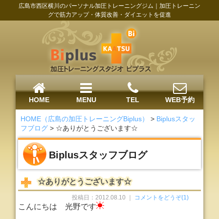
広島市西区横川のパーソナル加圧トレーニングジム｜加圧トレーニン
グで筋力アップ・体質改善・ダイエットを促進
HOME
MENU
TEL
WEB予約
HOME（広島の加圧トレーニングBiplus）
>
Biplusスタッ
フブログ
>
☆ありがとうございます☆
Biplusスタッフブログ
☆ありがとうございます☆
投稿日：2012.08.10 ｜
コメントをどうぞ(1)
こんにちは 光野です