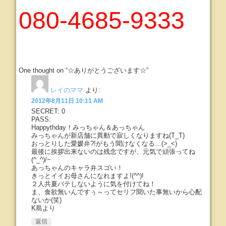
080-4685-9333
One thought on “☆ありがとうございます☆”
レイのママ
より:
2012年8月11日 10:11 AM
SECRET: 0
PASS:
Happythday！みっちゃん＆あっちゃん
みっちゃんが新店舗に異動で寂しくなりますね(T_T)
おっとりした愛媛弁?!がもう聞けなくなる…(>_<)
最後に挨拶出来ないのは残念ですが、元気で頑張ってね
(^_^)/~
あっちゃんのキャラ弁スゴい！
きっとイイお母さんになれますよ!(^^)!
２人共夏バテしないように気を付けてね！
ま、食欲無いんですぅ～ってセリフ聞いた事無いから心配
ないか(笑)
K島より
返信