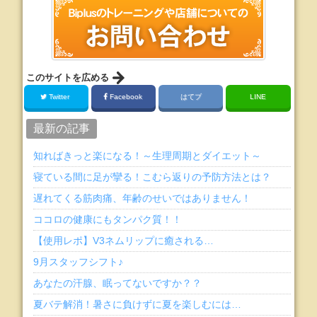
このサイトを広める
Twitter
Facebook
はてブ
LINE
最新の記事
知ればきっと楽になる！～生理周期とダイエット～
寝ている間に足が攣る！こむら返りの予防方法とは？
遅れてくる筋肉痛、年齢のせいではありません！
ココロの健康にもタンパク質！！
【使用レポ】V3ネムリップに癒される…
9月スタッフシフト♪
あなたの汗腺、眠ってないですか？？
夏バテ解消！暑さに負けずに夏を楽しむには…