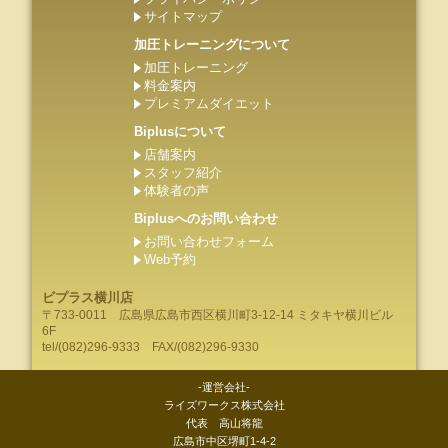
サイトマップ
加圧トレーニングについて
加圧トレーニング
料金案内
プレミアムダイエット
Biplusについて
店舗案内
スタッフ紹介
体験者の声
Biplusへのお問い合わせ
お問い合わせフォーム
Web予約
ビプラス横川店
〒733-0011
広島県
広島市
西区横川町3-12-14 ミタキヤ横川ビル
6F
tel/
(082)296-9333
FAX/(082)296-9330
-運営会社-
ライズワークス株式会社
代表 高山将龍
広島市中区堺町1-4-2