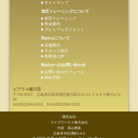
サイトマップ
加圧トレーニングについて
加圧トレーニング
料金案内
プレミアムダイエット
Biplusについて
店舗案内
スタッフ紹介
体験者の声
Biplusへのお問い合わせ
お問い合わせフォーム
Web予約
ビプラス横川店
〒733-0011
広島県
広島市
西区横川町3-12-14 ミタキヤ横川ビル
6F
tel/
(082)296-9333
FAX/(082)296-9330
-運営会社-
ライズワークス株式会社
代表 高山将龍
広島市中区堺町1-4-2