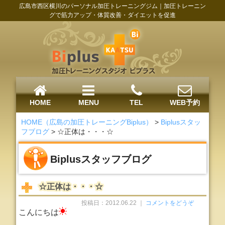
広島市西区横川のパーソナル加圧トレーニングジム｜加圧トレーニン
グで筋力アップ・体質改善・ダイエットを促進
HOME
MENU
TEL
WEB予約
HOME（広島の加圧トレーニングBiplus）
>
Biplusスタッ
フブログ
>
☆正体は・・・☆
Biplusスタッフブログ
☆正体は・・・☆
投稿日：2012.06.22 ｜
コメントをどうぞ
こんにちは