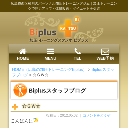
広島市西区横川のパーソナル加圧トレーニングジム｜加圧トレーニン
グで筋力アップ・体質改善・ダイエットを促進
HOME
MENU
TEL
WEB予約
HOME（広島の加圧トレーニングBiplus）
>
Biplusスタッ
フブログ
>
☆ＧＷ☆
Biplusスタッフブログ
☆ＧＷ☆
投稿日：2012.05.02 ｜
コメントをどうぞ
こんばんは