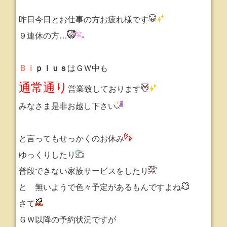
昨日今日とお仕事の方お疲れ様です
９連休の方…
Ｂｉ
ｐｌｕｓ
はＧＷ中も
通常通り
営業致しております
みなさま是非お越し下さい
と言ってもせっかくのお休み
ゆっくりしたり
普段できない家族サービスをしたり
と
無いようで色々予定があるもんですよね
さて
ＧＷ以降の予約状況ですが