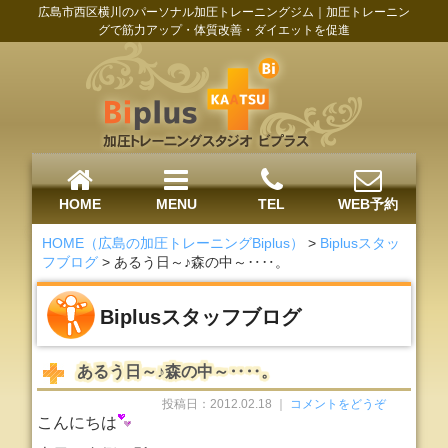
広島市西区横川のパーソナル加圧トレーニングジム｜加圧トレーニン
グで筋力アップ・体質改善・ダイエットを促進
HOME
MENU
TEL
WEB予約
HOME（広島の加圧トレーニングBiplus）
>
Biplusスタッ
フブログ
>
あるう日～♪森の中～‥‥。
Biplusスタッフブログ
あるう日～♪森の中～‥‥。
投稿日：2012.02.18 ｜
コメントをどうぞ
こんにちは