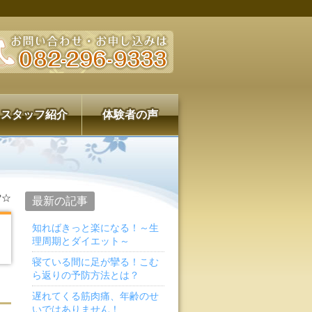
スタッフ紹介
体験者の声
雪☆
最新の記事
知ればきっと楽になる！～生
理周期とダイエット～
寝ている間に足が攣る！こむ
ら返りの予防方法とは？
遅れてくる筋肉痛、年齢のせ
いではありません！