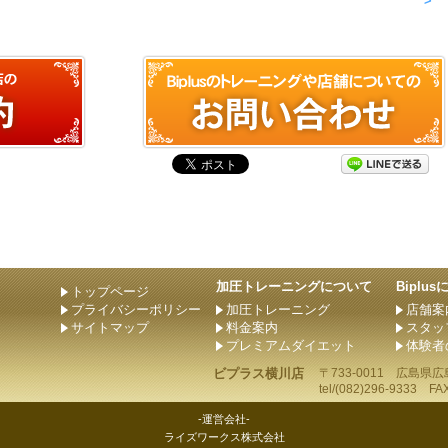
>
加圧トレーニングについて
Biplu
トップページ
プライバシーポリシー
加圧トレーニング
店舗案
サイトマップ
料金案内
スタッ
プレミアムダイエット
体験者
ビプラス横川店
〒733-0011
広島県
広
tel/
(082)296-9333
FAX/
-運営会社-
ライズワークス株式会社