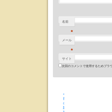
名前
*
メール
*
サイト
次回のコメントで使用するためブラ
<
前
の
記