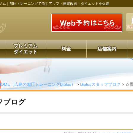
ジム｜加圧トレーニングで筋力アップ・体質改善・ダイエットを促進
プレミアム
料金
店舗案内
ダイエット
HOME（広島の加圧トレーニングBiplus）
>
Biplusスタッフブログ
>
☆
ッフブログ