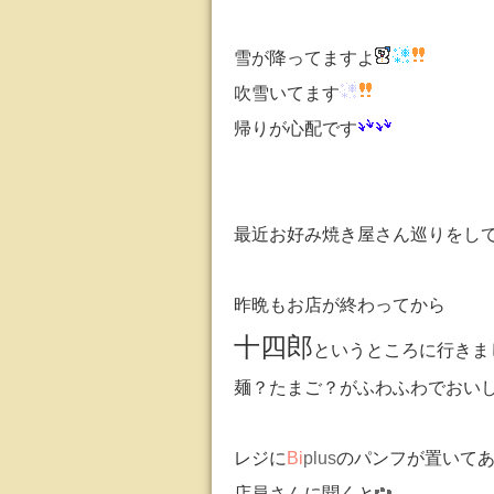
雪が降ってますよ
吹雪いてます
帰りが心配です
最近お好み焼き屋さん巡りをし
昨晩もお店が終わってから
十四郎
というところに行きま
麺？たまご？がふわふわでおい
レジに
Bi
plus
のパンフが置いて
店員さんに聞くと