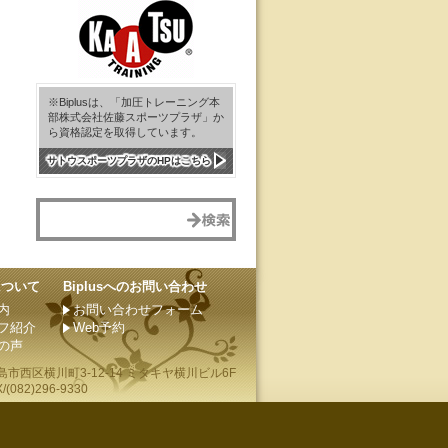
※Biplusは、「加圧トレーニング本
部株式会社佐藤スポーツプラザ」か
ら資格認定を取得しています。
サトウスポーツプラザのHPはこちら
sについて
Biplusへのお問い合わせ
内
お問い合わせフォーム
フ紹介
Web予約
の声
島市
西区横川町3-12-14 ミタキヤ横川ビル6F
(082)296-9330