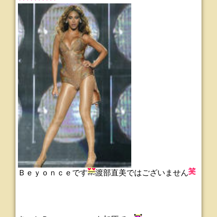
Ｂｅｙｏｎｃｅです
渡部直美ではございません