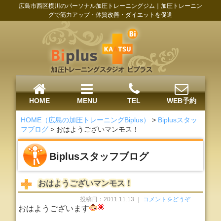
広島市西区横川のパーソナル加圧トレーニングジム｜加圧トレーニン
グで筋力アップ・体質改善・ダイエットを促進
HOME
MENU
TEL
WEB予約
HOME（広島の加圧トレーニングBiplus）
>
Biplusスタッ
フブログ
>
おはようございマンモス！
Biplusスタッフブログ
おはようございマンモス！
投稿日：2011.11.13 ｜
コメントをどうぞ
おはようございます