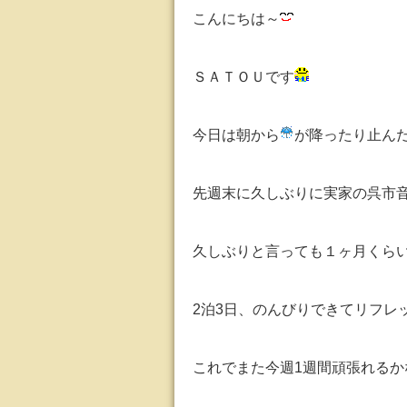
こんにちは～
ＳＡＴＯＵです
今日は朝から
が降ったり止ん
先週末に久しぶりに実家の呉市
久しぶりと言っても１ヶ月くら
2泊3日、のんびりできてリフレ
これでまた今週1週間頑張れるか