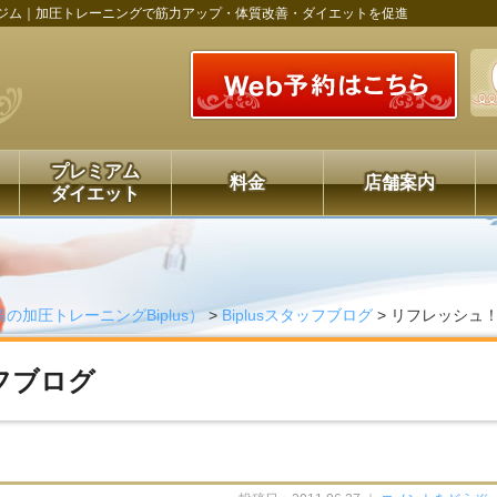
ジム｜加圧トレーニングで筋力アップ・体質改善・ダイエットを促進
プレミアム
料金
店舗案内
ダイエット
島の加圧トレーニングBiplus）
>
Biplusスタッフブログ
>
リフレッシュ
ッフブログ