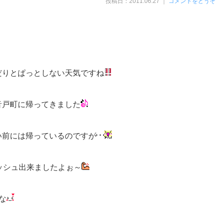
投稿日：2011.06.27 ｜
コメントをどうぞ
だりとぱっとしない天気ですね
音戸町に帰ってきました
い前には帰っているのですが
ッシュ出来ましたよぉ～
な