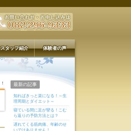
スタッフ紹介
体験者の声
！！
最新の記事
知ればきっと楽になる！～生
理周期とダイエット～
寝ている間に足が攣る！こむ
ら返りの予防方法とは？
遅れてくる筋肉痛、年齢のせ
いではありません！