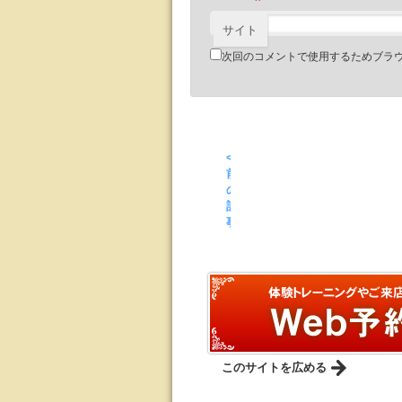
*
サイト
次回のコメントで使用するためブラ
<
前
の
記
事
このサイトを広める