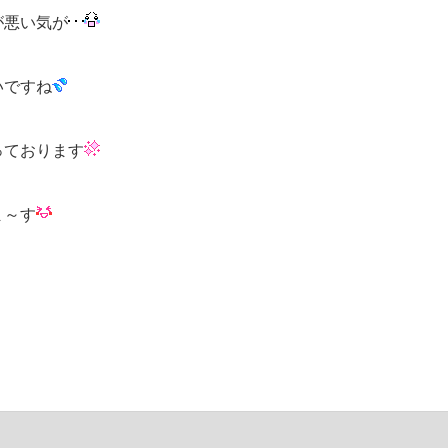
が悪い気が
いですね
っております
ま～す