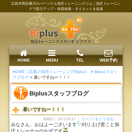
広島市西区横川のパーソナル加圧トレーニングジム｜加圧トレーニン
グで筋力アップ・体質改善・ダイエットを促進
HOME
MENU
TEL
WEB予約
HOME（広島の加圧トレーニングBiplus）
>
Biplusスタッ
フブログ
>
暑いですねー！！！
Biplusスタッフブログ
暑いですねー！！！
投稿日：2011.05.17 ｜
コメントをどうぞ(1)
みなさん、おはよーございます
刈り上げ君こと加
圧トレーナーのかずです