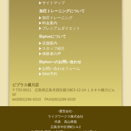
サイトマップ
加圧トレーニングについて
加圧トレーニング
料金案内
プレミアムダイエット
Biplusについて
店舗案内
スタッフ紹介
体験者の声
Biplusへのお問い合わせ
お問い合わせフォーム
Web予約
ビプラス横川店
〒733-0011
広島県
広島市
西区横川町3-12-14 ミタキヤ横川ビル
6F
tel/
(082)296-9333
FAX/(082)296-9330
-運営会社-
ライズワークス株式会社
代表 高山将龍
広島市中区堺町1-4-2