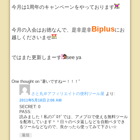
今月は1周年のキャンペーンをやっております
Biplus
今月の入会はお徳なんで、是非是非
にお
越しくださいませ
ではまた更新しまーす
see ya
One thought on “暑いですねー！！！”
さと丸＠アフィリエイトの便利ツール屋
より:
2011年5月18日 2:06 AM
SECRET: 0
PASS:
読みました！私のﾌﾞﾛｸﾞでは、アメブロで使える無料ツール
を配布しています＾＾日々のペタ返しなどを自動ペタでき
るツールなどなので、良かったら使ってみて下さい☆
返信