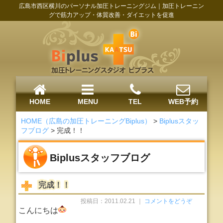
広島市西区横川のパーソナル加圧トレーニングジム｜加圧トレーニン
グで筋力アップ・体質改善・ダイエットを促進
HOME
MENU
TEL
WEB予約
HOME（広島の加圧トレーニングBiplus）
>
Biplusスタッ
フブログ
>
完成！！
Biplusスタッフブログ
完成！！
投稿日：2011.02.21 ｜
コメントをどうぞ
こんにちは