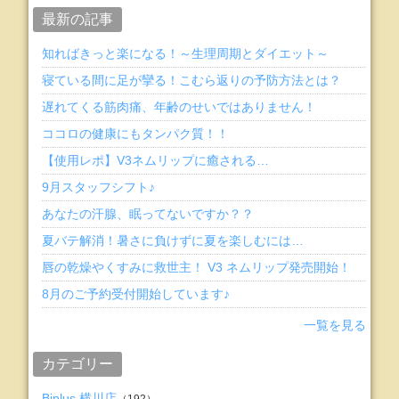
最新の記事
知ればきっと楽になる！～生理周期とダイエット～
寝ている間に足が攣る！こむら返りの予防方法とは？
遅れてくる筋肉痛、年齢のせいではありません！
ココロの健康にもタンパク質！！
【使用レポ】V3ネムリップに癒される…
9月スタッフシフト♪
あなたの汗腺、眠ってないですか？？
夏バテ解消！暑さに負けずに夏を楽しむには…
唇の乾燥やくすみに救世主！ V3 ネムリップ発売開始！
8月のご予約受付開始しています♪
一覧を見る
カテゴリー
Biplus 横川店